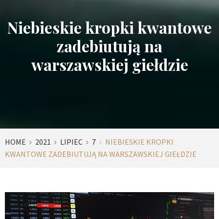
Niebieskie kropki kwantowe
zadebiutują na
warszawskiej giełdzie
HOME
2021
LIPIEC
7
NIEBIESKIE KROPKI
KWANTOWE ZADEBIUTUJĄ NA WARSZAWSKIEJ GIEŁDZIE