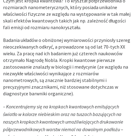
Czym jest kropka kwantowa? To kryształ półprzewodnika o
rozmiarach nanometerycznych, który posiada unikalne
właściwości fizyczne ze względu na występowanie w tak małej
skali efektów kwantowych takich jak np. zależność długości
fali emisji od rozmiaru nanokryształu.
Badania układów o obniżonej wymiarowości przyniosły szereg
nieoczekiwanych odkryć, a prowadzone są od lat 70-tych XX
wieku. Za pracę nad ich badaniem już czterech naukowców
otrzymało Nagrodę Nobla. Kropki kwantowe pierwsze
zastosowanie znalazły w biologii i medycynie (ze względu na
niezwykłe właściwości wynikające z rozmiarów
nanometrowych, są znacznie bardziej stabilnymi i
precyzyjnymi znacznikami, niż stosowane dotychczas w
diagnostyce barwniki organiczne).
– Koncentrujemy się na kropkach kwantowych emitujących
światło w kolorze niebieskim oraz na tuszach bazujących na
naszych kropkach kwantowych umożliwiających drukowanie
półprzewodnikowych warstw niemal na dowolnym podłożu
–