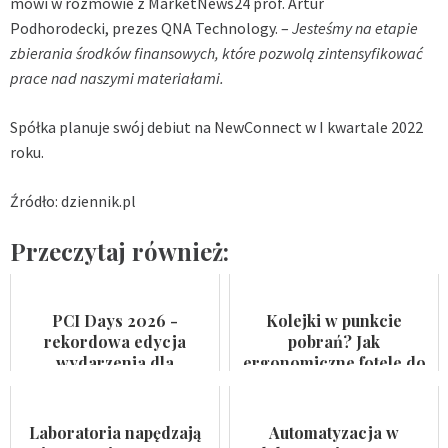
mówi w rozmowie z MarketNews24 prof. Artur
Podhorodecki,
prezes
QNA Technology. –
Jesteśmy na etapie
zbierania środków finansowych, które pozwolą zintensyfikować
prace nad naszymi materiałami.
Spółka planuje swój debiut na NewConnect w I kwartale 2022
roku.
Źródło: dziennik.pl
Przeczytaj również:
PCI Days 2026 -
Kolejki w punkcie
rekordowa edycja
pobrań? Jak
wydarzenia dla
ergonomiczne fotele do
przemysłu
pobierania krwi
farmaceutycznego,
przyspieszają rotację
kosmetycznego i
pacjentów
Laboratoria napędzają
Automatyzacja w
suplemen...