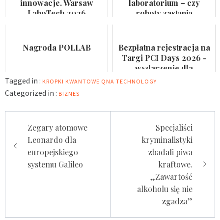
innowacje. Warsaw
laboratorium – czy
LaboTech 2026
roboty zastąpią
zadebiutuje w Ptak
analityków?
Warsaw Expo
Nagroda POLLAB
Bezpłatna rejestracja na
Targi PCI Days 2026 -
wydarzenie dla
laboratoriów
Tagged in :
KROPKI KWANTOWE
QNA TECHNOLOGY
Categorized in :
BIZNES
Nawigacja
Zegary atomowe
Specjaliści
wpisu
Leonardo dla
kryminalistyki
europejskiego
zbadali piwa
systemu Galileo
kraftowe.
„Zawartość
alkoholu się nie
zgadza”