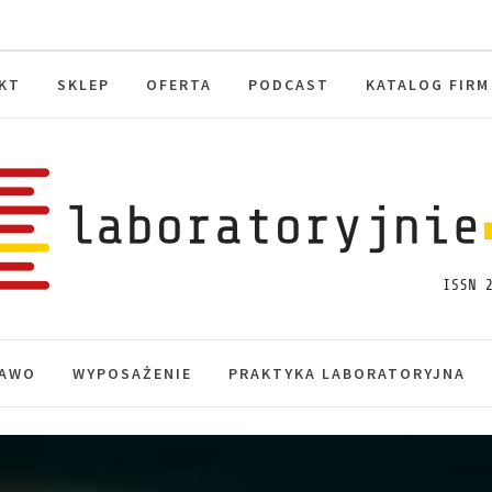
KT
SKLEP
OFERTA
PODCAST
KATALOG FIRM
toryjnie.pl
macje, akredytacja.
AWO
WYPOSAŻENIE
PRAKTYKA LABORATORYJNA