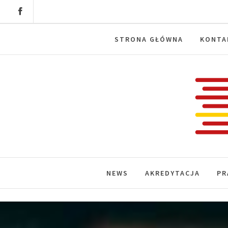
Skip
to
content
STRONA GŁÓWNA
KONTA
Labora
News, wydarzenia, konferencje, infor
NEWS
AKREDYTACJA
PR