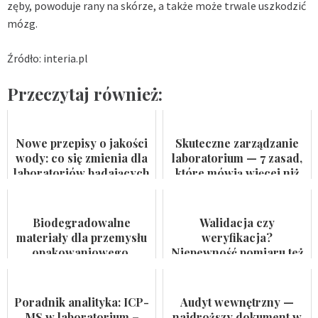
zęby, powoduje rany na skórze, a także może trwale uszkodzić
mózg.
Źródło: interia.pl
Przeczytaj również:
Nowe przepisy o jakości
Skuteczne zarządzanie
wody: co się zmienia dla
laboratorium — 7 zasad,
laboratoriów badających
które mówią więcej niż
wodę do spożycia i
certyfikat na ścianie
kąpielis...
Biodegradowalne
Walidacja czy
materiały dla przemysłu
weryfikacja?
opakowaniowego.
Niepewność pomiaru też
Badaczka PWr z grantem
nie jest formalnością
NCN
Poradnik analityka: ICP-
Audyt wewnętrzny —
MS w laboratorium –
najdroższy dokument w