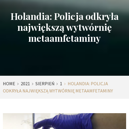
Holandia: Policja odkryła
największą wytwórnię
metaamfetaminy
HOME
2021
SIERPIEŃ
1
HOLANDIA: POLICJA
ODKRYŁA NAJWIĘKSZĄ WYTWÓRNIĘ METAAMFETAMINY