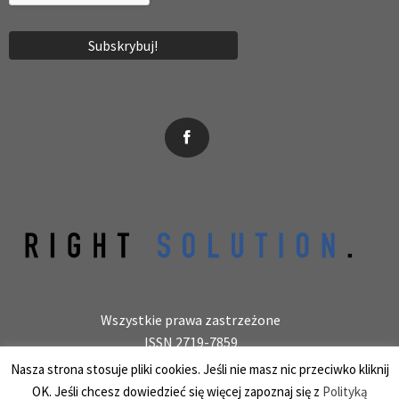
News, wydarzenia, konferencje, informacje, akredytacja.
Wszystkie prawa zastrzeżone
ISSN 2719-7859
Wydawca: laboratoryjnie.pl Krzysztof Wołowiec
Nasza strona stosuje pliki cookies. Jeśli nie masz nic przeciwko kliknij
25-150 Kielce, ul. Barwinek 9/31, REGON 387847966
OK. Jeśli chcesz dowiedzieć się więcej zapoznaj się z
Polityką