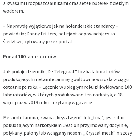
z kwasami i rozpuszczalnikami oraz setek butelek z ciekłym
wodorem.
– Naprawdę wyjątkowe jak na holenderskie standardy –
powiedział Danny Frijters, policjant odpowiadający za
śledztwo, cytowany przez portal.
Ponad 100 laboratoriów
Jak podaje dziennik „De Telegraaf” liczba laboratoriów
produkujących metamfetaminę gwałtownie wzrosła w ciągu
ostatniego roku. – Łącznie w ubiegłym roku zlikwidowano 108
laboratoriów, w których produkowano ten narkotyk, o 18
więcej niż w 2019 roku – czytamy w gazecie.
Metamfetamina, zwana „kryształem” lub „tiną”, jest silnie
pobudzającym narkotykiem. Jest on przyjmowany dożylnie,
połykany, palony lub wciągany nosem. „Crystal meth” niszczy