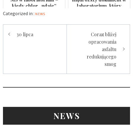
kiedy chlor „udaje”
laboratorium, który
arsen?
nikomu się nie przydaje
Categorized in :
NEWS
Nawigacja
30 lipca
Coraz bliżej
wpisu
opracowania
asfaltu
redukującego
smog
NEWS