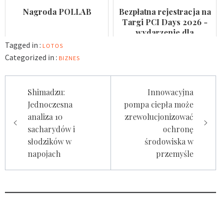
Nagroda POLLAB
Bezpłatna rejestracja na
Targi PCI Days 2026 -
wydarzenie dla
laboratoriów
Tagged in :
LOTOS
Categorized in :
BIZNES
Nawigacja
Shimadzu:
Innowacyjna
wpisu
Jednoczesna
pompa ciepła może
analiza 10
zrewolucjonizować
sacharydów i
ochronę
słodzików w
środowiska w
napojach
przemyśle