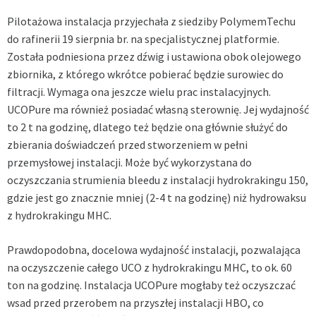
Pilotażowa instalacja przyjechała z siedziby PolymemTechu
do rafinerii 19 sierpnia br. na specjalistycznej platformie.
Została podniesiona przez dźwig i ustawiona obok olejowego
zbiornika, z którego wkrótce pobierać będzie surowiec do
filtracji. Wymaga ona jeszcze wielu prac instalacyjnych.
UCOPure ma również posiadać własną sterownię. Jej wydajność
to 2 t na godzinę, dlatego też będzie ona głównie służyć do
zbierania doświadczeń przed stworzeniem w pełni
przemysłowej instalacji. Może być wykorzystana do
oczyszczania strumienia bleedu z instalacji hydrokrakingu 150,
gdzie jest go znacznie mniej (2-4 t na godzinę) niż hydrowaksu
z hydrokrakingu MHC.
Prawdopodobna, docelowa wydajność instalacji, pozwalająca
na oczyszczenie całego UCO z hydrokrakingu MHC, to ok. 60
ton na godzinę. Instalacja UCOPure mogłaby też oczyszczać
wsad przed przerobem na przyszłej instalacji HBO, co