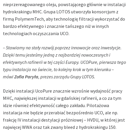
nieprzereagowanego oleju, powstającego głównie w instalacji
hydrokrakingu MHC. Grupa LOTOS utworzyła konsorcjum z
firmą PolymemTech, aby technologię filtracji wykorzystać do
bardzo efektywnego i znacznie tańszego niż w innych
technologiach oczyszczania UCO.
– Stawiamy na stały rozwój poprzez innowacje oraz inwestycje.
Dzięki temu jesteśmy jedną z najbardziej nowoczesnych i
efektywnych rafinerii w tej części Europy. UCOPure, pierwsza tego
typu instalacja na świecie, to kolejny krok w tym kierunku –
mówi
Zofia Paryła
, prezes zarządu Grupy LOTOS.
Dzięki instalacji UcoPure znacznie wzrośnie wydajność pracy
MHC, największej instalacji w gdańskiej rafinerii, a co za tym
idzie również efektywność całego zakładu. Pilotażowa
instalacja nie będzie przerabiać bezpośrednio UCO, ale np.
frakcję IV instalacji destylacji próżniowej – HVDU, w której jest
najwięcej WWA oraz tak zwany bleed z hydrokrakingu 150.