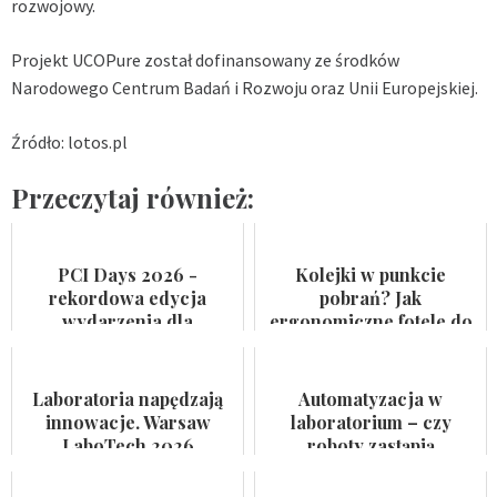
rozwojowy.
Projekt UCOPure został dofinansowany ze środków
Narodowego Centrum Badań i Rozwoju oraz Unii Europejskiej.
Źródło: lotos.pl
Przeczytaj również:
PCI Days 2026 -
Kolejki w punkcie
rekordowa edycja
pobrań? Jak
wydarzenia dla
ergonomiczne fotele do
przemysłu
pobierania krwi
farmaceutycznego,
przyspieszają rotację
kosmetycznego i
pacjentów
Laboratoria napędzają
Automatyzacja w
suplemen...
innowacje. Warsaw
laboratorium – czy
LaboTech 2026
roboty zastąpią
zadebiutuje w Ptak
analityków?
Warsaw Expo