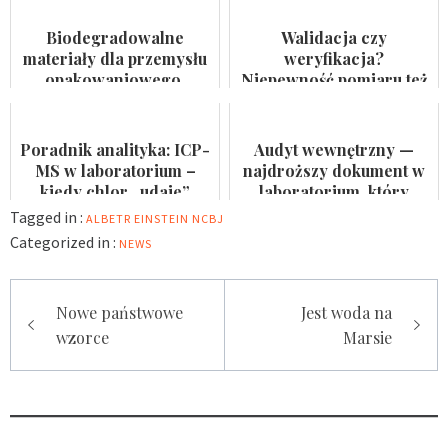
kąpielis...
Biodegradowalne
Walidacja czy
materiały dla przemysłu
weryfikacja?
opakowaniowego.
Niepewność pomiaru też
Badaczka PWr z grantem
nie jest formalnością
NCN
Poradnik analityka: ICP-
Audyt wewnętrzny —
MS w laboratorium –
najdroższy dokument w
kiedy chlor „udaje”
laboratorium, który
arsen?
nikomu się nie przydaje
Tagged in :
ALBETR EINSTEIN
NCBJ
Categorized in :
NEWS
Nawigacja
Nowe państwowe
Jest woda na
wpisu
wzorce
Marsie