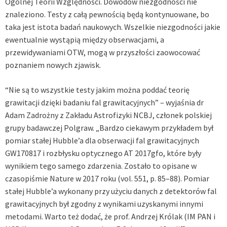
Ogólnej Teorii Względności. Dowodów niezgodności nie
znaleziono. Testy z całą pewnością będą kontynuowane, bo
taka jest istota badań naukowych. Wszelkie niezgodności jakie
ewentualnie wystąpią między obserwacjami, a
przewidywaniami OTW, mogą w przyszłości zaowocować
poznaniem nowych zjawisk.
“Nie są to wszystkie testy jakim można poddać teorię
grawitacji dzięki badaniu fal grawitacyjnych” – wyjaśnia dr
Adam Zadrożny z Zakładu Astrofizyki NCBJ, członek polskiej
grupy badawczej Polgraw. „Bardzo ciekawym przykładem był
pomiar stałej Hubble’a dla obserwacji fal grawitacyjnych
GW170817 i rozbłysku optycznego AT 2017gfo, które były
wynikiem tego samego zdarzenia. Zostało to opisane w
czasopiśmie Nature w 2017 roku (vol. 551, p. 85–88). Pomiar
stałej Hubble’a wykonany przy użyciu danych z detektorów fal
grawitacyjnych był zgodny z wynikami uzyskanymi innymi
metodami. Warto też dodać, że prof. Andrzej Królak (IM PAN i