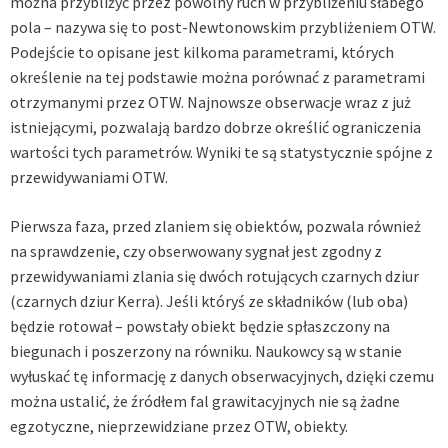
można przybliżyć przez powolny ruch w przybliżeniu słabego
pola – nazywa się to post-Newtonowskim przybliżeniem OTW.
Podejście to opisane jest kilkoma parametrami, których
określenie na tej podstawie można porównać z parametrami
otrzymanymi przez OTW. Najnowsze obserwacje wraz z już
istniejącymi, pozwalają bardzo dobrze określić ograniczenia
wartości tych parametrów. Wyniki te są statystycznie spójne z
przewidywaniami OTW.
Pierwsza faza, przed zlaniem się obiektów, pozwala również
na sprawdzenie, czy obserwowany sygnał jest zgodny z
przewidywaniami zlania się dwóch rotujących czarnych dziur
(czarnych dziur Kerra). Jeśli któryś ze składników (lub oba)
będzie rotował – powstały obiekt będzie spłaszczony na
biegunach i poszerzony na równiku. Naukowcy są w stanie
wyłuskać tę informację z danych obserwacyjnych, dzięki czemu
można ustalić, że źródłem fal grawitacyjnych nie są żadne
egzotyczne, nieprzewidziane przez OTW, obiekty.