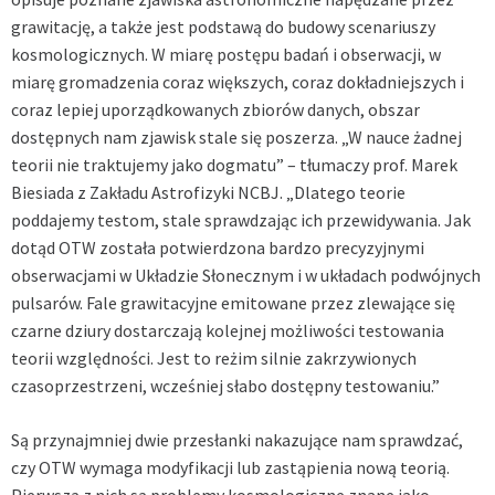
grawitację, a także jest podstawą do budowy scenariuszy
kosmologicznych. W miarę postępu badań i obserwacji, w
miarę gromadzenia coraz większych, coraz dokładniejszych i
coraz lepiej uporządkowanych zbiorów danych, obszar
dostępnych nam zjawisk stale się poszerza. „W nauce żadnej
teorii nie traktujemy jako dogmatu” – tłumaczy prof. Marek
Biesiada z Zakładu Astrofizyki NCBJ. „Dlatego teorie
poddajemy testom, stale sprawdzając ich przewidywania. Jak
dotąd OTW została potwierdzona bardzo precyzyjnymi
obserwacjami w Układzie Słonecznym i w układach podwójnych
pulsarów. Fale grawitacyjne emitowane przez zlewające się
czarne dziury dostarczają kolejnej możliwości testowania
teorii względności. Jest to reżim silnie zakrzywionych
czasoprzestrzeni, wcześniej słabo dostępny testowaniu.”
Są przynajmniej dwie przesłanki nakazujące nam sprawdzać,
czy OTW wymaga modyfikacji lub zastąpienia nową teorią.
Pierwszą z nich są problemy kosmologiczne znane jako