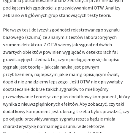
tygodniu
podsumowanie analiz zebranych przez nie danych
pod kątem ich zgodności z przewidywaniami OTW. Analizy
zebrano w 9 głównych grup stanowiących testy teorii.
Pierwszy test dotyczył zgodności rejestrowanego sygnału
bazowego (szumu) ze znanym z testów laboratoryjnych
szumem detektora. Z OTW wiemy jak sygnał od dwóch
zwartych obiektów powinien wyglądać w detektorach fal
grawitacyjnych. Jednak to, czym posługujemy się do opisu
sygnału jest teorią – jak cała nauka jest pewnym
przybliżeniem, najlepszym jakie mamy, opisującym świat,
dopóki nie znajdziemy lepszego. Jeśli OTW nie opisywałaby
dostatecznie dobrze takich sygnałów to mielibyśmy
przewidywanie teoretyczne plus dodatkowy komponent, który
wynika z nieuwzględnionych efektów. Aby zobaczyć, czy taki
dodatkowy komponent jest obecny, trzeba było sprawdzić, czy
po odjęciu przewidywanego sygnału reszta będzie miała
charakterystykę normalnego szumu w detektorze.