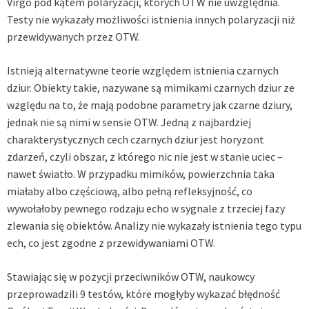
Virgo pod kątem polaryzacji, których OTW nie uwzględnia.
Testy nie wykazały możliwości istnienia innych polaryzacji niż
przewidywanych przez OTW.
Istnieją alternatywne teorie względem istnienia czarnych
dziur. Obiekty takie, nazywane są mimikami czarnych dziur ze
względu na to, że mają podobne parametry jak czarne dziury,
jednak nie są nimi w sensie OTW. Jedną z najbardziej
charakterystycznych cech czarnych dziur jest horyzont
zdarzeń, czyli obszar, z którego nic nie jest w stanie uciec –
nawet światło. W przypadku mimików, powierzchnia taka
miałaby albo częściową, albo pełną refleksyjność, co
wywołałoby pewnego rodzaju echo w sygnale z trzeciej fazy
zlewania się obiektów. Analizy nie wykazały istnienia tego typu
ech, co jest zgodne z przewidywaniami OTW.
Stawiając się w pozycji przeciwników OTW, naukowcy
przeprowadzili 9 testów, które mogłyby wykazać błędność