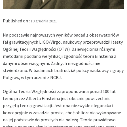
Published on :
19 grudnia 2021
Na podstawie najnowszych wyników badań z obserwatoriów
fal grawitacyjnych LIGO/Virgo, naukowcy przeprowadzili testy
Ogólnej Teorii Względności (OTW). Dziewięcioma różnymi
metodami poddano weryfikacji zgodność teorii Einsteina z
danymi obserwacyjnymi. Żadnych niezgodności nie
stwierdzono. W badaniach brali udział polscy naukowcy z grupy
Polgraw, w tym uczeni z NCBJ.
Ogólna Teoria Względności zaproponowana ponad 100 lat
temu przez Alberta Einsteina jest obecnie powszechnie
przyjętą teorią grawitacji. Jest ona niezwykle elegancka i
koncepcyjnie w zasadzie prosta, choć obliczenia wykonywane
na jej podstawie do prostych nie należą. Teoria prawidłowo
opisuje poznane zjawiska astronomiczne napędzane przez