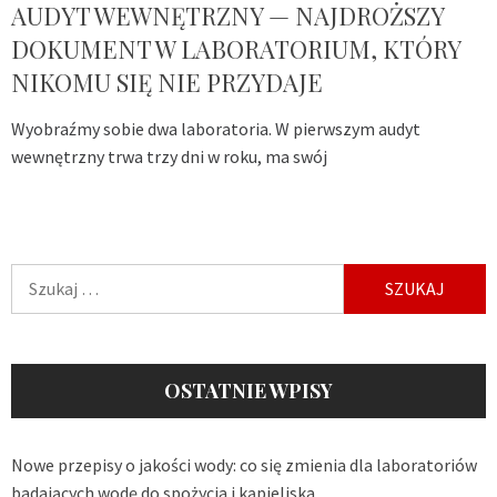
AUDYT WEWNĘTRZNY — NAJDROŻSZY
DOKUMENT W LABORATORIUM, KTÓRY
NIKOMU SIĘ NIE PRZYDAJE
Wyobraźmy sobie dwa laboratoria. W pierwszym audyt
wewnętrzny trwa trzy dni w roku, ma swój
Szukaj:
OSTATNIE WPISY
Nowe przepisy o jakości wody: co się zmienia dla laboratoriów
badających wodę do spożycia i kąpieliska