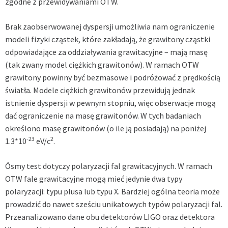
zgodne z przewidywaniami OTW.
Brak zaobserwowanej dyspersji umożliwia nam ograniczenie
modeli fizyki cząstek, które zakładają, że grawitony cząstki
odpowiadające za oddziaływania grawitacyjne – mają masę
(tak zwany model ciężkich grawitonów). W ramach OTW
grawitony powinny być bezmasowe i podróżować z prędkością
światła. Modele ciężkich grawitonów przewidują jednak
istnienie dyspersji w pewnym stopniu, więc obserwacje mogą
dać ograniczenie na masę grawitonów. W tych badaniach
określono masę grawitonów (o ile ją posiadają) na poniżej
-23
2
1.3*10
eV/c
.
Ósmy test dotyczy polaryzacji fal grawitacyjnych. W ramach
OTW fale grawitacyjne mogą mieć jedynie dwa typy
polaryzacji: typu plusa lub typu X. Bardziej ogólna teoria może
prowadzić do nawet sześciu unikatowych typów polaryzacji fal.
Przeanalizowano dane obu detektorów LIGO oraz detektora