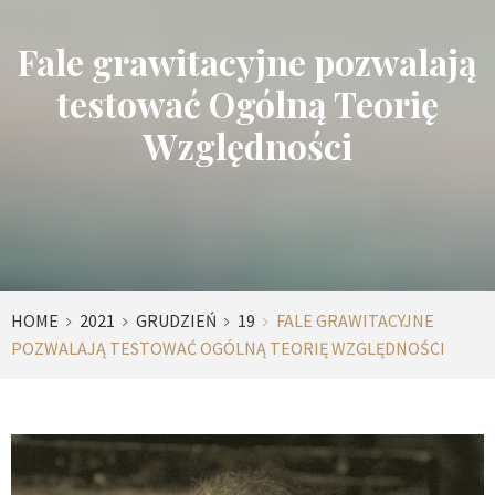
Fale grawitacyjne pozwalają
testować Ogólną Teorię
Względności
HOME
2021
GRUDZIEŃ
19
FALE GRAWITACYJNE
POZWALAJĄ TESTOWAĆ OGÓLNĄ TEORIĘ WZGLĘDNOŚCI