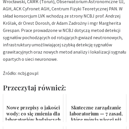
Wrocławski, CAMK (Toruń), Obserwatorium Astronomczne UJ,
AGH, ACK Cyfronet AGH, Centrum Fizyki Teoretycznej PAN. W
skład konsorcjum LVK wchodzą ze strony NCBJ prof. Andrzej
Królak, dr Orest Dorosh, dr Adam Zadrożny i mgr Margherita
Grespan. Prace prowadzone w NCBJ dotyczą metod detekcji
sygnałów pochodzących od rotujących gwiazd neutronowych,
infrastruktury umożliwiającej szybką detekcję sygnałów
grawitacyjnych oraz nowych metod analizy i lokalizacji sygnału
opartych o sieci neuronowe.
Źródło: ncbj.gov.pl
Przeczytaj również:
Nowe przepisy o jakości
Skuteczne zarządzanie
wody: co się zmienia dla
laboratorium — 7 zasad,
laboratoriów badających
które mówią więcej niż
wodę do spożycia i
certyfikat na ścianie