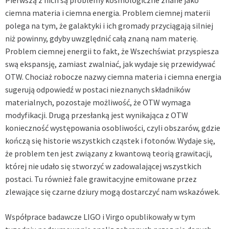
ciemna materia i ciemna energia. Problem ciemnej materii
polega na tym, że galaktyki i ich gromady przyciągają silniej
niż powinny, gdyby uwzględnić całą znaną nam materię.
Problem ciemnej energii to fakt, że Wszechświat przyspiesza
swą ekspansję, zamiast zwalniać, jak wydaje się przewidywać
OTW. Chociaż robocze nazwy ciemna materia i ciemna energia
sugerują odpowiedź w postaci nieznanych składników
materialnych, pozostaje możliwość, że OTW wymaga
modyfikacji. Drugą przesłanką jest wynikająca z OTW
konieczność występowania osobliwości, czyli obszarów, gdzie
kończą się historie wszystkich cząstek i fotonów. Wydaje się,
że problem ten jest związany z kwantową teorią grawitacji,
której nie udało się stworzyć w zadowalającej wszystkich
postaci. Tu również fale grawitacyjne emitowane przez
zlewające się czarne dziury mogą dostarczyć nam wskazówek.
Współprace badawcze LIGO i Virgo
opublikowały w tym