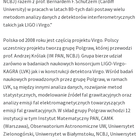
NCBJ) razem z prof. Bernardem F. Schutzem (Cardiff
University) w pracach w latach 80-tych dali postawy wielu
metodom analizy danych z detektorów interferometrycznych
takich jak LIGO i Virgo.”
Polska od 2008 roku jest częścią projektu Virgo. Polscy
uczestnicy projektu tworzą grupę Polgraw, której przewodzi
prof. Andrzej Królak (IM PAN, NCBJ). Grupa bierze udział
zarówno w badaniach naukowych konsorcjum LIGO-Virgo-
KAGRA (LVK) jak i w konstrukcji detektora Virgo. Wśród badań
naukowych prowadzonych przez grupę Polgraw, w ramach
LVK, są między innymi analiza danych, rozwijanie metod
statystycznych, modelowanie źródeł fal grawitacyjnych oraz
analizy emisji fal elektromagnetycznych towarzyszących
emisji fal grawitacyjnych. W skład grupy Polgraw wchodzi 12
instytucji w tym Instytut Matematyczny PAN, CAMK
(Warszawa), Obserwatorium Astronomiczne UW, Uniwersytet
Zielonogórski, Uniwersytet w Białymstoku, NCBJ, Uniwersytet