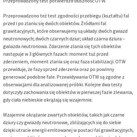
Przeprowadzony test potwierdził słuszność OTW.
Przeprowadzono też test zgodności przebiegu (kształtu) fal
przed i po zlaniu się dwóch obiektów. Źródłami fal
grawitacyjnych, które obserwujemy są układy: dwóch gwiazd
neutronowych; dwóch czarnych dziur; układ czarna dziura –
gwiazda neutronowa. Zdarzenie zlania się tych obiektów
następuje w 3 głównych fazach: moment tuż przed
zderzeniem, moment zlania się oraz faza stabilizacji. OTW
przewiduje, że fazy sprzed zderzenia oraz po powinny
generować podobne fale. Przewidywania OTW są zgodne z
obserwacjami dla analizowanej próbki. Kolejne dwa testy
dotyczyły zachowania się obiektów w pierwszej fazie zlewania,
gdy ciała niebieskie okrążają się wzajemnie.
Wzajemne okrążanie zwartych obiektów, takich jak czarne
dziury czy gwiazdy neutronowe, zbliżających się do siebie
dzięki utracie energii emitowanej w postaci fal grawitacyjnych,