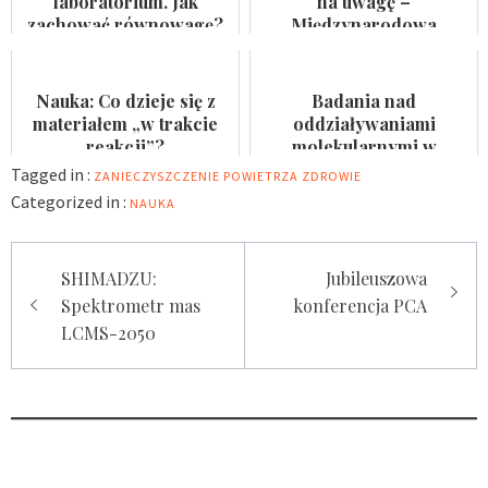
laboratorium. Jak
na uwagę –
zachować równowagę?
Międzynarodowa
Konferencja „Analityki
(nie tylko) hutniczej i
prz...
Nauka: Co dzieje się z
Badania nad
materiałem „w trakcie
oddziaływaniami
reakcji”?
molekularnymi w
mikroskali
Tagged in :
ZANIECZYSZCZENIE POWIETRZA
ZDROWIE
Categorized in :
NAUKA
Nawigacja
SHIMADZU:
Jubileuszowa
wpisu
Spektrometr mas
konferencja PCA
LCMS-2050