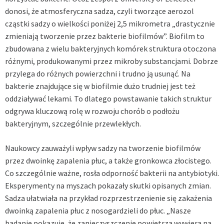
donosi, że atmosferyczna sadza, czyli tworzące aerozol
cząstki sadzy o wielkości poniżej 2,5 mikrometra „drastycznie
zmieniają tworzenie przez bakterie biofilmów”. Biofilm to
zbudowana z wielu bakteryjnych komórek struktura otoczona
różnymi, produkowanymi przez mikroby substancjami. Dobrze
przylega do różnych powierzchni i trudno ją usunąć. Na
bakterie znajdujące się w biofilmie dużo trudniej jest też
oddziaływać lekami. To dlatego powstawanie takich struktur
odgrywa kluczową rolę w rozwoju chorób o podłożu
bakteryjnym, szczególnie przewlekłych.
Naukowcy zauważyli wpływ sadzy na tworzenie biofilmów
przez dwoinkę zapalenia płuc, a także gronkowca złocistego.
Co szczególnie ważne, rosła odporność bakterii na antybiotyki.
Eksperymenty na myszach pokazały skutki opisanych zmian.
Sadza ułatwiała na przykład rozprzestrzenienie się zakażenia
dwoinką zapalenia płuc z nosogardzieli do płuc. „Nasze
badanie pokazuje, że zanieczyszczenie powietrza wywiera na