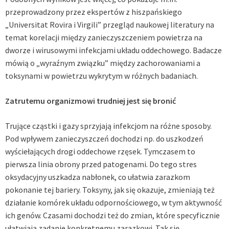
przeprowadzony przez ekspertów z hiszpańskiego
„Universitat Rovira i Virgili” przegląd naukowej literatury na
temat korelacji między zanieczyszczeniem powietrza na
dworze i wirusowymi infekcjami układu oddechowego. Badacze
mówią o „wyraźnym związku” między zachorowaniami a
toksynami w powietrzu wykrytym w różnych badaniach.
Zatrutemu organizmowi trudniej jest się bronić
Trujące cząstki i gazy sprzyjają infekcjom na różne sposoby.
Pod wpływem zanieczyszczeń dochodzi np. do uszkodzeń
wyściełających drogi oddechowe rzęsek. Tymczasem to
pierwsza linia obrony przed patogenami. Do tego stres
oksydacyjny uszkadza nabłonek, co ułatwia zarazkom
pokonanie tej bariery. Toksyny, jak się okazuje, zmieniają też
działanie komórek układu odpornościowego, w tym aktywność
ich genów. Czasami dochodzi też do zmian, które specyficznie
ułatwiają zadanie konkretnemu zarazkowi. Tak się