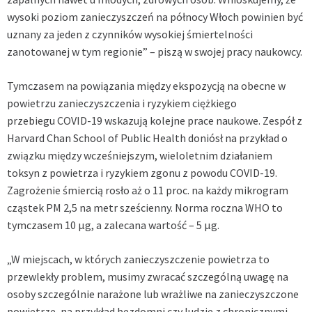
wysoki poziom zanieczyszczeń na północy Włoch powinien być
uznany za jeden z czynników wysokiej śmiertelności
zanotowanej w tym regionie” – piszą w swojej pracy naukowcy.
Tymczasem na powiązania między ekspozycją na obecne w
powietrzu zanieczyszczenia i ryzykiem ciężkiego
przebiegu
COVID-19
wskazują kolejne prace naukowe. Zespół z
Harvard Chan School of Public Health doniósł na przykład o
związku między wcześniejszym, wieloletnim działaniem
toksyn z powietrza i ryzykiem zgonu z powodu
COVID-19.
Zagrożenie śmiercią rosło aż o 11 proc. na każdy mikrogram
cząstek PM 2,5 na metr sześcienny. Norma roczna WHO to
tymczasem 10 μg, a zalecana wartość – 5 μg.
„W miejscach, w których zanieczyszczenie powietrza to
przewlekły problem, musimy zwracać szczególną uwagę na
osoby szczególnie narażone lub wrażliwe na zanieczyszczone
powietrze, na przykład bezdomni czy ludzie z chronicznymi