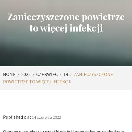
Zanieczyszczone powietrze
to więcej infekcji
HOME
2022
CZERWIEC
14
ZANIECZYSZCZONE
POWIETRZE TO WIĘCEJ INFEKCJI
Published on :
14 czerwca 2022
Obecne w powietrzu cząstki stałe i lotne toksyny uszkadzają