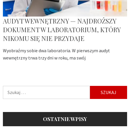
AUDYT WEWNĘTRZNY — NAJDROŻSZY
DOKUMENT W LABORATORIUM, KTÓRY
NIKOMU SIĘ NIE PRZYDAJE
Wyobraźmy sobie dwa laboratoria. W pierwszym audyt
wewnętrzny trwa trzy dni w roku, ma swój
Szukaj:
OSTATNIE WPISY