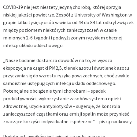
COVID-19
nie jest niestety jedyną chorobą, której sprzyja
niskiej jakości powietrze. Zespół z University of Washington w
grupie kilku tysięcy osób w wieku od 44 do 84 lat odkrył związek
między poziomem niektórych zanieczyszczeń w czasie
minionych 2-6 tygodni i podwyższonym ryzykiem obecnej
infekcji układu oddechowego.
„Nasze badanie dostarcza dowodów na to, że wyższa
ekspozycja na cząstki PM2,5, tlenek azotu i dwutlenek azotu
przyczynia się do wzrostu ryzyka powszechnych, choć zwykle
samoistnie ustępujących infekcji układu oddechowego.
Potencjalne obciążenie tymi chorobami – spadek
produktywności, wykorzystanie zasobów systemu opieki
zdrowotnej, użycie antybiotyków – sugeruje, że kontrola
zanieczyszczeń cząstkami oraz emisji spalin może przynieść
znaczące korzyści indywidualne i społeczne” – piszą naukowcy.
Podobnych wyników jest więcej, co pokazuje m.in.