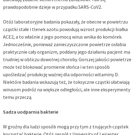
prawdopodobnie dzieje w przypadku SARS-CoV2.
Otóż laboratoryjne badania pokazały, że obecne w powietrzu
cząstki stałe i tlenek azotu powodują wzrost produkcji białka
ACE2, a to właśnie z jego pomocą wirus wnika do komórek.
Jednocześnie, ponieważ zanieczyszczone powietrze osłabia
praktycznie cały organizm, poddany jego działaniu pacjent ma
trudniej w obliczu dowolnej choroby. Gorszej jakości powietrze
może też blokować promienie słońca i w ten sposób
upośledzać produkcję ważnej dla odporności
witaminy
D.
Niektóre badania wskazują też, że toksyczne cząstki ułatwiają
wirusom podróż na większe odległości, ale inne eksperymenty
temu przeczą.
Sadza uodparnia bakterie
W groźny dla ludzi sposób mogą przy tym z trujących cząstek
korzystać bakterie. Otóż zespół z University of Leicester