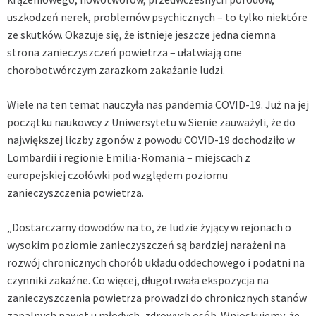
uszkodzeń nerek, problemów psychicznych – to tylko niektóre
ze skutków. Okazuje się, że istnieje jeszcze jedna ciemna
strona zanieczyszczeń powietrza – ułatwiają one
chorobotwórczym zarazkom zakażanie ludzi.
Wiele na ten temat nauczyła nas
pandemia
COVID-19. Już na jej
początku naukowcy z Uniwersytetu w Sienie zauważyli, że do
największej liczby zgonów z powodu
COVID-19
dochodziło w
Lombardii i regionie Emilia-Romania – miejscach z
europejskiej czołówki pod względem poziomu
zanieczyszczenia powietrza.
„Dostarczamy dowodów na to, że ludzie żyjący w rejonach o
wysokim poziomie zanieczyszczeń są bardziej narażeni na
rozwój chronicznych chorób układu oddechowego i podatni na
czynniki zakaźne. Co więcej, długotrwała ekspozycja na
zanieczyszczenia powietrza prowadzi do chronicznych stanów
zapalnych nawet u młodych, zdrowych osób. Wnioskujemy, że