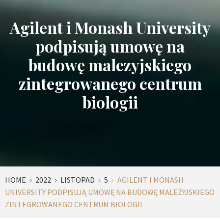
Agilent i Monash University
podpisują umowę na
budowę malezyjskiego
zintegrowanego centrum
biologii
HOME
2022
LISTOPAD
5
AGILENT I MONASH
UNIVERSITY PODPISUJĄ UMOWĘ NA BUDOWĘ MALEZYJSKIEGO
ZINTEGROWANEGO CENTRUM BIOLOGII