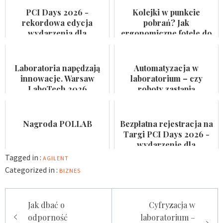
PCI Days 2026 -
Kolejki w punkcie
rekordowa edycja
pobrań? Jak
wydarzenia dla
ergonomiczne fotele do
przemysłu
pobierania krwi
farmaceutycznego,
przyspieszają rotację
kosmetycznego i
pacjentów
Laboratoria napędzają
Automatyzacja w
suplemen...
innowacje. Warsaw
laboratorium – czy
LaboTech 2026
roboty zastąpią
zadebiutuje w Ptak
analityków?
Warsaw Expo
Nagroda POLLAB
Bezpłatna rejestracja na
Targi PCI Days 2026 -
wydarzenie dla
laboratoriów
Tagged in :
AGILENT
Categorized in :
BIZNES
Nawigacja
Jak dbać o
Cyfryzacja w
wpisu
odporność
laboratorium –