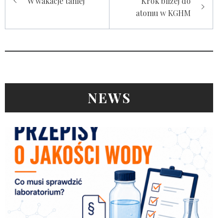
W wakacje taniej
Krok bliżej do
wpisu
atomu w KGHM
NEWS