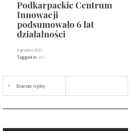
Podkarpackie Centrum
Innowacji
podsumowało 6 lat
działalności
8 grudnia 2023
Tagged in :
PCI
Nawigacja
Starsze wpisy
po
wpisach