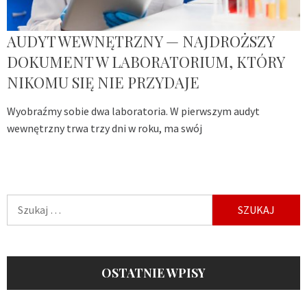
AUDYT WEWNĘTRZNY — NAJDROŻSZY
DOKUMENT W LABORATORIUM, KTÓRY
NIKOMU SIĘ NIE PRZYDAJE
Wyobraźmy sobie dwa laboratoria. W pierwszym audyt
wewnętrzny trwa trzy dni w roku, ma swój
Szukaj:
OSTATNIE WPISY