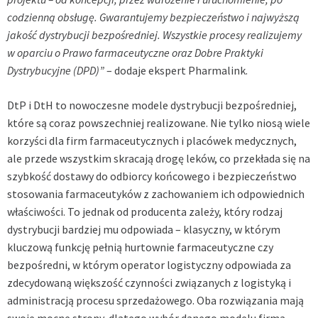
codzienną obsługę. Gwarantujemy bezpieczeństwo i najwyższą
jakość dystrybucji bezpośredniej. Wszystkie procesy realizujemy
w oparciu o Prawo farmaceutyczne oraz Dobre Praktyki
Dystrybucyjne (DPD)”
– dodaje ekspert Pharmalink.
DtP i DtH to nowoczesne modele dystrybucji bezpośredniej,
które są coraz powszechniej realizowane. Nie tylko niosą wiele
korzyści dla firm farmaceutycznych i placówek medycznych,
ale przede wszystkim skracają drogę leków, co przekłada się na
szybkość dostawy do odbiorcy końcowego i bezpieczeństwo
stosowania farmaceutyków z zachowaniem ich odpowiednich
właściwości. To jednak od producenta zależy, który rodzaj
dystrybucji bardziej mu odpowiada – klasyczny, w którym
kluczową funkcję pełnią hurtownie farmaceutyczne czy
bezpośredni, w którym operator logistyczny odpowiada za
zdecydowaną większość czynności związanych z logistyką i
administracją procesu sprzedażowego. Oba rozwiązania mają
swoje mocne strony, dlatego wybór danego modelu firma