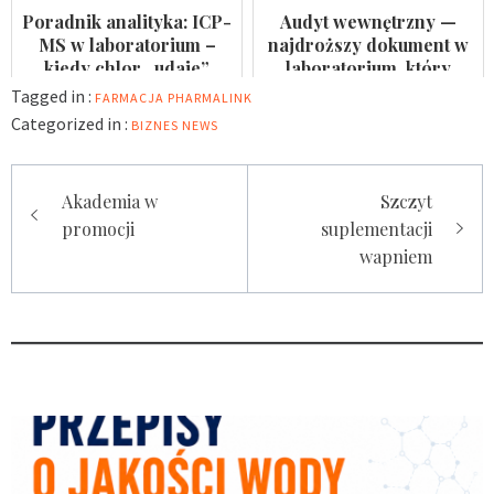
Poradnik analityka: ICP-
Audyt wewnętrzny —
MS w laboratorium –
najdroższy dokument w
kiedy chlor „udaje”
laboratorium, który
arsen?
nikomu się nie przydaje
Tagged in :
FARMACJA
PHARMALINK
Categorized in :
BIZNES
NEWS
Nawigacja
Akademia w
Szczyt
wpisu
promocji
suplementacji
wapniem