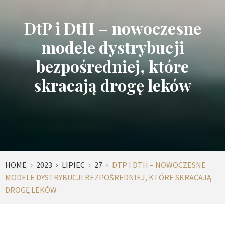
DtP i DtH – nowoczesne
modele dystrybucji
bezpośredniej, które
skracają drogę leków
HOME
2023
LIPIEC
27
DTP I DTH – NOWOCZESNE
MODELE DYSTRYBUCJI BEZPOŚREDNIEJ, KTÓRE SKRACAJĄ
DROGĘ LEKÓW