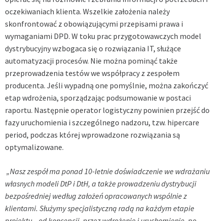
oczekiwaniach klienta. Wszelkie założenia należy
skonfrontować z obowiązującymi przepisami prawa i
wymaganiami DPD. W toku prac przygotowawczych model
dystrybucyjny wzbogaca się o rozwiązania IT, służące
automatyzacji procesów. Nie można pominąć także
przeprowadzenia testów we współpracy z zespołem
producenta. Jeśli wypadną one pomyślnie, można zakończyć
etap wdrożenia, sporządzając podsumowanie w postaci
raportu. Następnie operator logistyczny powinien przejść do
fazy uruchomienia i szczególnego nadzoru, tzw. hipercare
period, podczas której wprowadzone rozwiązania są
optymalizowane.
„
Nasz zespół ma ponad 10-letnie doświadczenie we wdrażaniu
własnych modeli DtP i DtH, a także prowadzeniu dystrybucji
bezpośredniej według założeń opracowanych wspólnie z
klientami. Służymy specjalistyczną radą na każdym etapie
projektu – od koncepcji, przez wdrożenie i uruchomienie, po