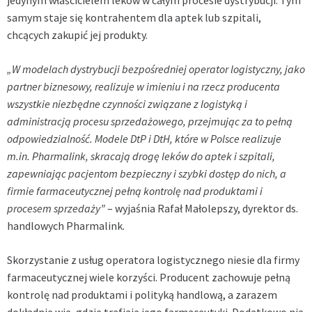
samym staje się kontrahentem dla aptek lub szpitali,
chcących zakupić jej produkty.
„W modelach dystrybucji bezpośredniej operator logistyczny, jako
partner biznesowy, realizuje w imieniu i na rzecz producenta
wszystkie niezbędne czynności związane z logistyką i
administracją procesu sprzedażowego, przejmując za to pełną
odpowiedzialność. Modele DtP i DtH, które w Polsce realizuje
m.in. Pharmalink,
skracają drogę leków do aptek i szpitali,
zapewniając pacjentom bezpieczny i szybki dostęp do nich, a
firmie farmaceutycznej pełną kontrolę nad produktami i
procesem sprzedaży”
– wyjaśnia Rafał Małolepszy, dyrektor ds.
handlowych Pharmalink.
Skorzystanie z usług operatora logistycznego niesie dla firmy
farmaceutycznej wiele korzyści. Producent zachowuje pełną
kontrolę nad produktami i polityką handlową, a zarazem
dokładnie wie, gdzie trafiają jego farmaceutyki. Dodatkowo nie