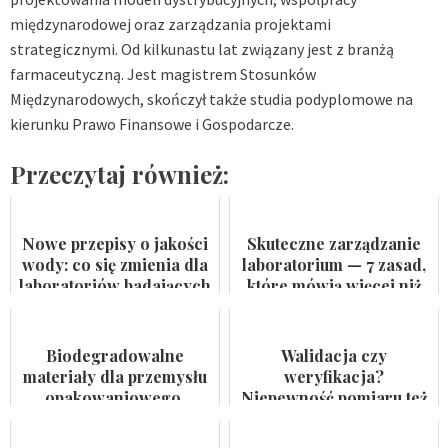
międzynarodowej oraz zarządzania projektami
strategicznymi. Od kilkunastu lat związany jest z branżą
farmaceutyczną. Jest magistrem Stosunków
Międzynarodowych, skończył także studia podyplomowe na
kierunku Prawo Finansowe i Gospodarcze.
Przeczytaj również:
Nowe przepisy o jakości
Skuteczne zarządzanie
wody: co się zmienia dla
laboratorium — 7 zasad,
laboratoriów badających
które mówią więcej niż
wodę do spożycia i
certyfikat na ścianie
kąpielis...
Biodegradowalne
Walidacja czy
materiały dla przemysłu
weryfikacja?
opakowaniowego.
Niepewność pomiaru też
Badaczka PWr z grantem
nie jest formalnością
NCN