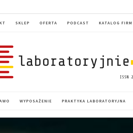
KT
SKLEP
OFERTA
PODCAST
KATALOG FIRM
toryjnie.pl
macje, akredytacja.
AWO
WYPOSAŻENIE
PRAKTYKA LABORATORYJNA