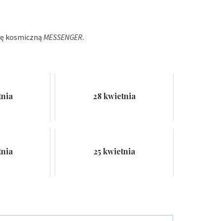
ndę kosmiczną
MESSENGER
.
tnia
28 kwietnia
tnia
25 kwietnia