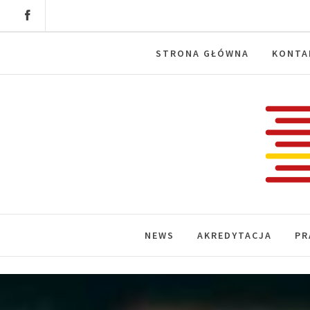
Skip
to
content
STRONA GŁÓWNA
KONTA
Labora
News, wydarzenia, konferencje, infor
NEWS
AKREDYTACJA
PR