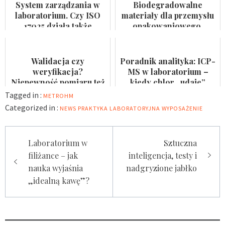
System zarządzania w
Biodegradowalne
laboratorium. Czy ISO
materiały dla przemysłu
17025 działa także
opakowaniowego.
pomiędzy audytami?
Badaczka PWr z grantem
NCN
Walidacja czy
Poradnik analityka: ICP-
weryfikacja?
MS w laboratorium –
Niepewność pomiaru też
kiedy chlor „udaje”
nie jest formalnością
arsen?
Tagged in :
METROHM
Categorized in :
NEWS
PRAKTYKA LABORATORYJNA
WYPOSAŻENIE
Nawigacja
Laboratorium w
Sztuczna
wpisu
filiżance – jak
inteligencja, testy i
nauka wyjaśnia
nadgryzione jabłko
„idealną kawę”?