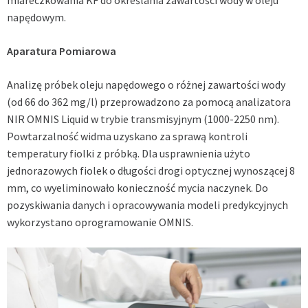
miareczkowania KF do określania zawartości wody w oleju
napędowym.
Aparatura Pomiarowa
Analizę próbek oleju napędowego o różnej zawartości wody
(od 66 do 362 mg/l) przeprowadzono za pomocą analizatora
NIR OMNIS Liquid w trybie transmisyjnym (1000-2250 nm).
Powtarzalność widma uzyskano za sprawą kontroli
temperatury fiolki z próbką. Dla usprawnienia użyto
jednorazowych fiolek o długości drogi optycznej wynoszącej 8
mm, co wyeliminowało konieczność mycia naczynek. Do
pozyskiwania danych i opracowywania modeli predykcyjnych
wykorzystano oprogramowanie OMNIS.