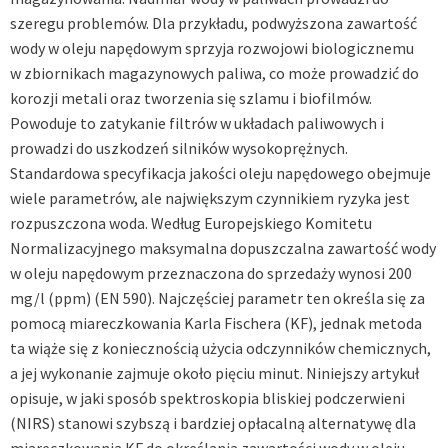
szeregu problemów. Dla przykładu, podwyższona zawartość
wody w oleju napędowym sprzyja rozwojowi biologicznemu
w zbiornikach magazynowych paliwa, co może prowadzić do
korozji metali oraz tworzenia się szlamu i biofilmów.
Powoduje to zatykanie filtrów w układach paliwowych i
prowadzi do uszkodzeń silników wysokoprężnych.
Standardowa specyfikacja jakości oleju napędowego obejmuje
wiele parametrów, ale największym czynnikiem ryzyka jest
rozpuszczona woda. Według Europejskiego Komitetu
Normalizacyjnego maksymalna dopuszczalna zawartość wody
w oleju napędowym przeznaczona do sprzedaży wynosi 200
mg/l (ppm) (EN 590). Najczęściej parametr ten określa się za
pomocą miareczkowania Karla Fischera (KF), jednak metoda
ta wiąże się z koniecznością użycia odczynników chemicznych,
a jej wykonanie zajmuje około pięciu minut. Niniejszy artykuł
opisuje, w jaki sposób spektroskopia bliskiej podczerwieni
(NIRS) stanowi szybszą i bardziej opłacalną alternatywę dla