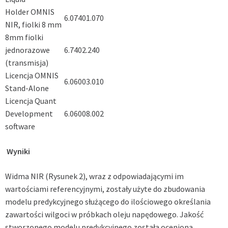
Holder OMNIS
6.07401.070
NIR, fiolki 8 mm
8mm fiolki
jednorazowe
6.7402.240
(transmisja)
Licencja OMNIS
6.06003.010
Stand-Alone
Licencja Quant
Development
6.06008.002
software
Wyniki
Widma NIR (Rysunek 2), wraz z odpowiadającymi im
wartościami referencyjnymi, zostały użyte do zbudowania
modelu predykcyjnego służącego do ilościowego określania
zawartości wilgoci w próbkach oleju napędowego. Jakość
stworzonego modelu predykcyjnego została oceniona