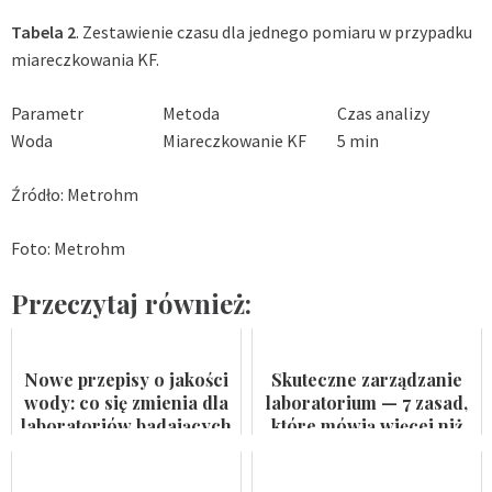
Tabela 2
. Zestawienie czasu dla jednego pomiaru w przypadku
miareczkowania KF.
Parametr
Metoda
Czas analizy
Woda
Miareczkowanie KF
5 min
Źródło: Metrohm
Foto: Metrohm
Przeczytaj również:
Nowe przepisy o jakości
Skuteczne zarządzanie
wody: co się zmienia dla
laboratorium — 7 zasad,
laboratoriów badających
które mówią więcej niż
wodę do spożycia i
certyfikat na ścianie
kąpielis...