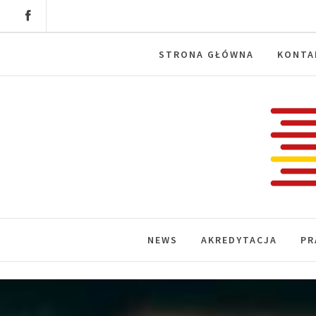
Skip
to
content
STRONA GŁÓWNA
KONTA
Labora
News, wydarzenia, konferencje, infor
NEWS
AKREDYTACJA
PR