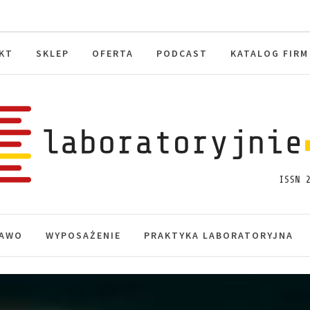
KT
SKLEP
OFERTA
PODCAST
KATALOG FIRM
toryjnie.pl
macje, akredytacja.
AWO
WYPOSAŻENIE
PRAKTYKA LABORATORYJNA