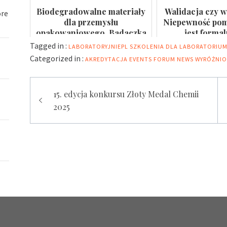
Biodegradowalne materiały
Walidacja czy w
óre
dla przemysłu
Niepewność pomi
opakowaniowego. Badaczka
jest forma
PWr z grantem NCN
Tagged in :
LABORATORYJNIEPL
SZKOLENIA DLA LABORATORIU
Categorized in :
AKREDYTACJA
EVENTS
FORUM
NEWS
WYRÓŻNI
Nawigacja
15. edycja konkursu Złoty Medal Chemii
wpisu
2025