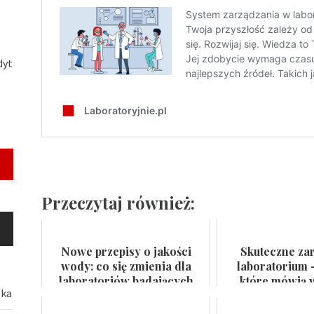
dyt
Przeczytaj również:
Nowe przepisy o jakości
Skuteczne za
wody: co się zmienia dla
laboratorium 
laboratoriów badających
które mówią w
ska
wodę do spożycia i kąpielis...
certyfikat na