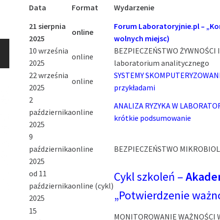
Data
Format
Wydarzenie
21 sierpnia
Forum Laboratoryjnie.pl – „K
online
2025
wolnych miejsc)
10 września
BEZPIECZEŃSTWO ŻYWNOŚCI I
online
2025
laboratorium analitycznego
22 września
SYSTEMY SKOMPUTERYZOWANE 
online
2025
przykładami
2
ANALIZA RYZYKA W LABORATORI
października
online
krótkie podsumowanie
2025
9
października
online
BEZPIECZEŃSTWO MIKROBIO
2025
od 11
Cykl szkoleń –
Akadem
października
online (cykl)
„Potwierdzenie ważn
2025
15
MONITOROWANIE WAŻNOŚCI WYN