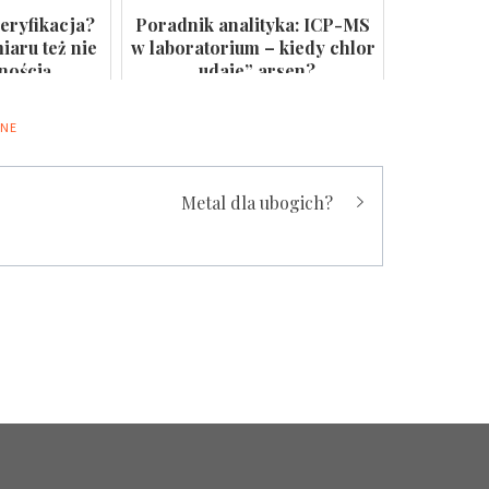
eryfikacja?
Poradnik analityka: ICP-MS
aru też nie
w laboratorium – kiedy chlor
lnością
„udaje” arsen?
M
ONE
Metal dla ubogich?