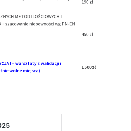
190 zł
ZNYCH METOD ILOŚCIOWYCH I
 + szacowanie niepewności wg PN‑EN
450 zł
A I – warsztaty z walidacji i
1 500 zł
tnie wolne miejsca)