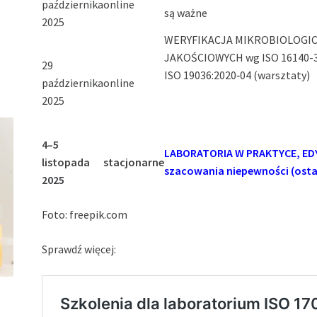
października
online
są ważne
2025
WERYFIKACJA MIKROBIOLOGIC
JAKOŚCIOWYCH wg ISO 16140-3
29
ISO 19036:2020‑04 (warsztaty)
października
online
2025
4–5
LABORATORIA W PRAKTYCE, EDYCJ
listopada
stacjonarne
szacowania niepewności (osta
2025
Foto: freepik.com
Sprawdź więcej: