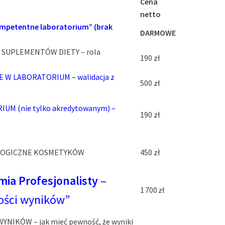
Cena
netto
ompetentne laboratorium” (brak
DARMOWE
 SUPLEMENTÓW DIETY – rola
190 zł
W LABORATORIUM – walidacja z
500 zł
UM (nie tylko akredytowanym) –
190 zł
LOGICZNE KOSMETYKÓW
450 zł
ia Profesjonalisty
–
1 700 zł
ości wyników”
IKÓW – jak mieć pewność, że wyniki