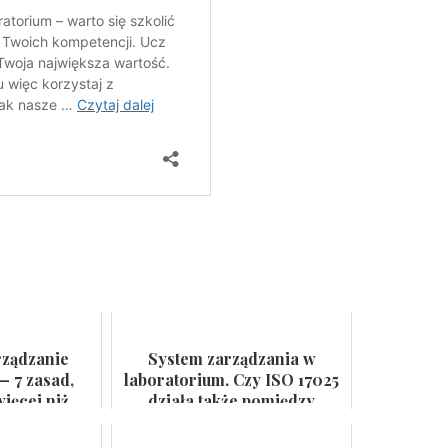
rządzanie
System zarządzania w
— 7 zasad,
laboratorium. Czy ISO 17025
ięcej niż
działa także pomiędzy
 ścianie
audytami?