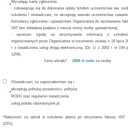
Wysyłając kartę zgłoszenia:
*
- zobowiązuję się do dokonania opłaty tytułem uczestnictwa ww. osó
szkoleniu i oświadczam, że akceptuję warunki uczestnictwa zawarte
formularzu zgłoszenia i upoważniam Organizatora do wystawiania fak
VAT bez składania podpisu z naszej strony osoby upoważnionej;
- wyrażam zgodę na otrzymywanie informacji o szkoleni
organizowanych przez Organizatora w rozumieniu ustawy z 18 lipca 2
r. o świadczeniu usług drogą elektroniczną. (Dz. U. z 2002 r. nr 144 
1204).
Cena udziału*:
2000 zł netto
za osobę
Oświadczam, że zapoznałem/am się i
akceptuję
politykę prywatności, politykę
*
RODO
oraz
regulamin świadczenia
usług
portalu
laboratoryjnie.pl.
*Należność za udział w szkoleniu płatna po otrzymaniu faktury VAT
(23%)