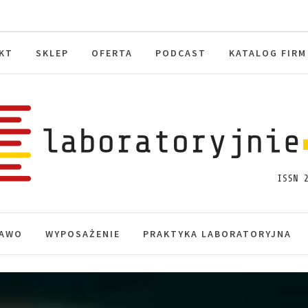
KT
SKLEP
OFERTA
PODCAST
KATALOG FIRM
toryjnie.pl
macje, akredytacja.
AWO
WYPOSAŻENIE
PRAKTYKA LABORATORYJNA