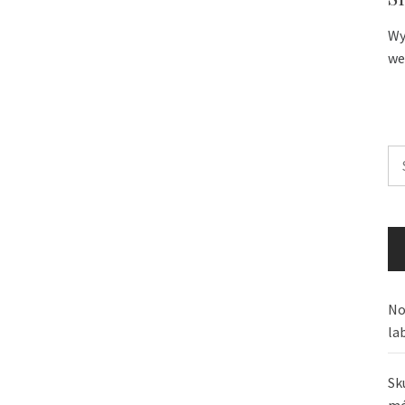
Wy
we
Sz
No
la
Sk
mó