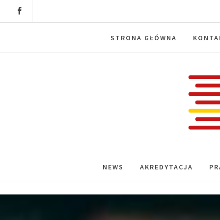
Skip
to
content
STRONA GŁÓWNA
KONTA
Labora
News, wydarzenia, konferencje, infor
NEWS
AKREDYTACJA
PR