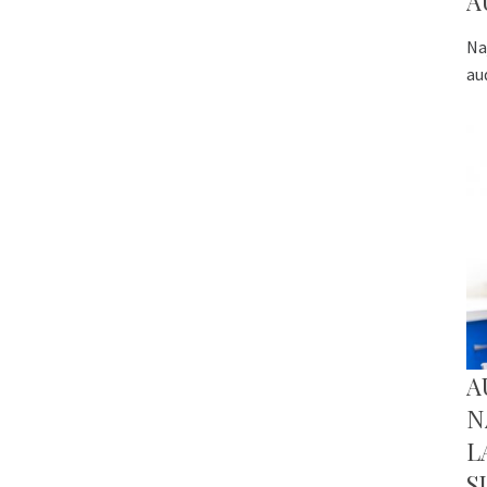
A
Na
au
A
N
L
S