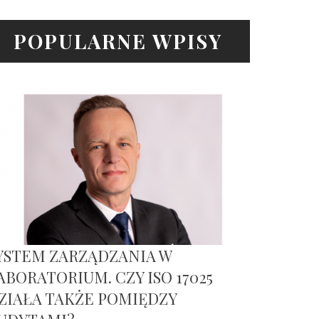
POPULARNE WPISY
YSTEM ZARZĄDZANIA W
ABORATORIUM. CZY ISO 17025
ZIAŁA TAKŻE POMIĘDZY