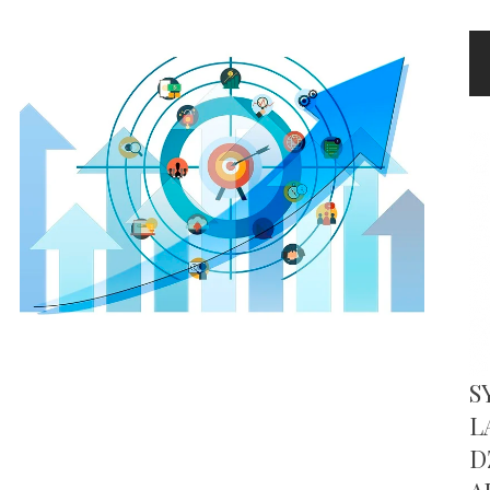
S
L
D