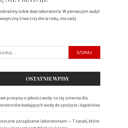
obraźmy sobie dwa laboratoria. W pierwszym audyt
wnętrzny trwa trzy dni w roku, ma swój
ukaj:
OSTATNIE WPISY
we przepisy o jakości wody: co się zmienia dla
boratoriów badających wodę do spożycia i kąpieliska
uteczne zarządzanie laboratorium — 7 zasad, które
wią więcej niż certyfikat na ścianie