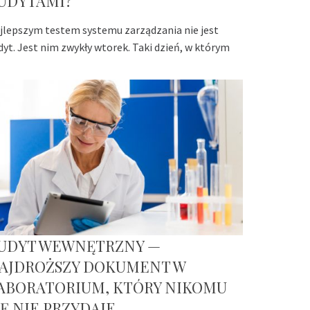
UDYTAMI?
jlepszym testem systemu zarządzania nie jest
dyt. Jest nim zwykły wtorek. Taki dzień, w którym
UDYT WEWNĘTRZNY —
AJDROŻSZY DOKUMENT W
ABORATORIUM, KTÓRY NIKOMU
IĘ NIE PRZYDAJE