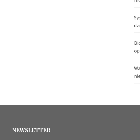
Sy
dz
Bi
op
Wa
ni
NEWSLETTER