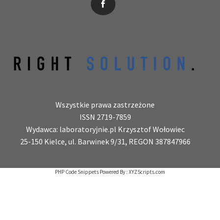
News, wydarzenia, konferencje, informacje, akredytacja.
Wszystkie prawa zastrzeżone
ISSN 2719-7859
Wydawca: laboratoryjnie.pl Krzysztof Wołowiec
25-150 Kielce, ul. Barwinek 9/31, REGON 387847966
PHP Code Snippets
Powered By :
XYZScripts.com