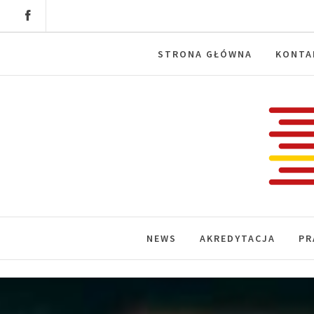
Skip
to
content
STRONA GŁÓWNA
KONTA
Labora
News, wydarzenia, konferencje, infor
NEWS
AKREDYTACJA
PR