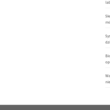
la
Sk
mó
Sy
dz
Bi
op
Wa
ni