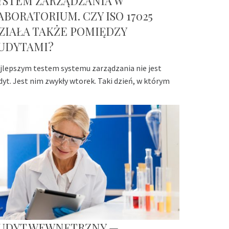
YSTEM ZARZĄDZANIA W
ABORATORIUM. CZY ISO 17025
ZIAŁA TAKŻE POMIĘDZY
UDYTAMI?
jlepszym testem systemu zarządzania nie jest
dyt. Jest nim zwykły wtorek. Taki dzień, w którym
UDYT WEWNĘTRZNY —