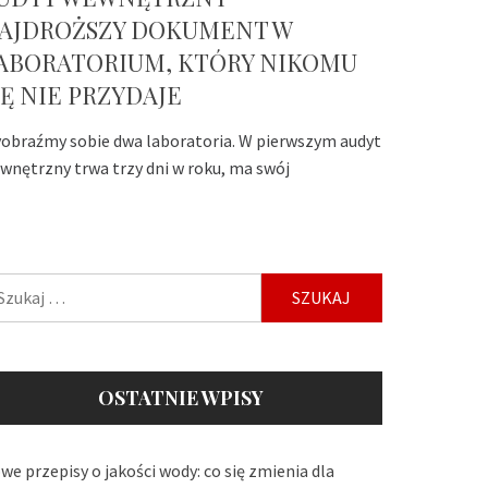
AJDROŻSZY DOKUMENT W
ABORATORIUM, KTÓRY NIKOMU
IĘ NIE PRZYDAJE
obraźmy sobie dwa laboratoria. W pierwszym audyt
wnętrzny trwa trzy dni w roku, ma swój
ukaj:
OSTATNIE WPISY
we przepisy o jakości wody: co się zmienia dla