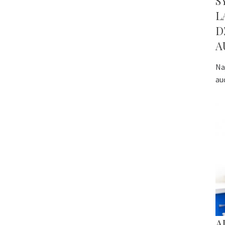
S
L
D
A
Na
au
A