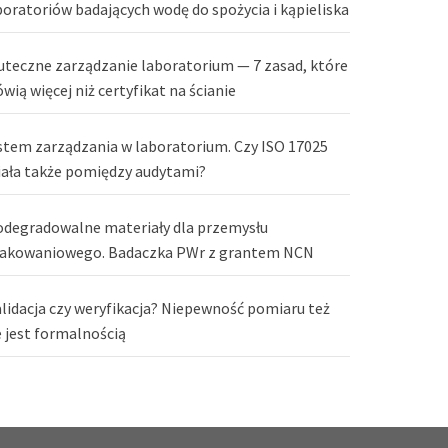
boratoriów badających wodę do spożycia i kąpieliska
uteczne zarządzanie laboratorium — 7 zasad, które
wią więcej niż certyfikat na ścianie
stem zarządzania w laboratorium. Czy ISO 17025
iała także pomiędzy audytami?
odegradowalne materiały dla przemysłu
akowaniowego. Badaczka PWr z grantem NCN
lidacja czy weryfikacja? Niepewność pomiaru też
e jest formalnością