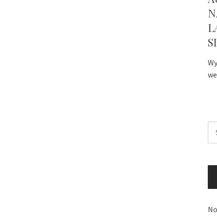
N
L
S
Wy
we
Sz
No