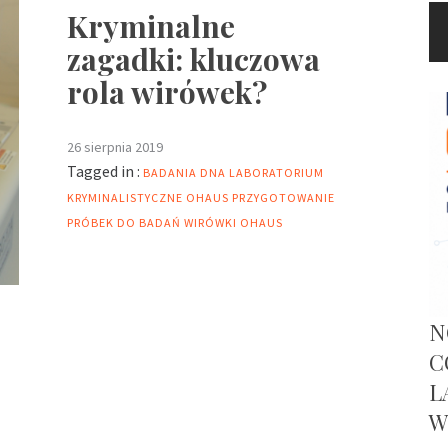
Kryminalne
zagadki: kluczowa
rola wirówek?
26 sierpnia 2019
Tagged in :
BADANIA DNA
LABORATORIUM
KRYMINALISTYCZNE
OHAUS
PRZYGOTOWANIE
PRÓBEK DO BADAŃ
WIRÓWKI OHAUS
N
C
L
W