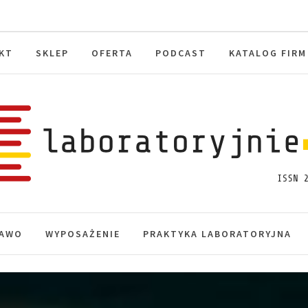
KT
SKLEP
OFERTA
PODCAST
KATALOG FIRM
toryjnie.pl
macje, akredytacja.
AWO
WYPOSAŻENIE
PRAKTYKA LABORATORYJNA