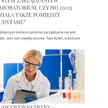
YSTEM ZARZĄDZANIA W
ABORATORIUM. CZY ISO 17025
ZIAŁA TAKŻE POMIĘDZY
UDYTAMI?
jlepszym testem systemu zarządzania nie jest
dyt. Jest nim zwykły wtorek. Taki dzień, w którym
UDYT WEWNĘTRZNY —