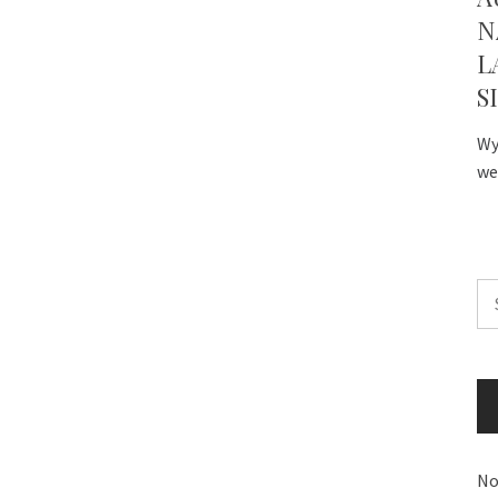
N
L
S
Wy
we
Sz
No