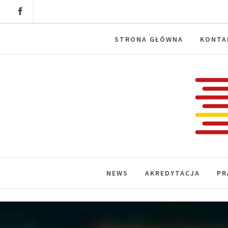
Skip
to
content
STRONA GŁÓWNA
KONTA
Labora
News, wydarzenia, konferencje, infor
NEWS
AKREDYTACJA
PR