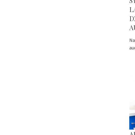
S
L
D
A
Na
au
A