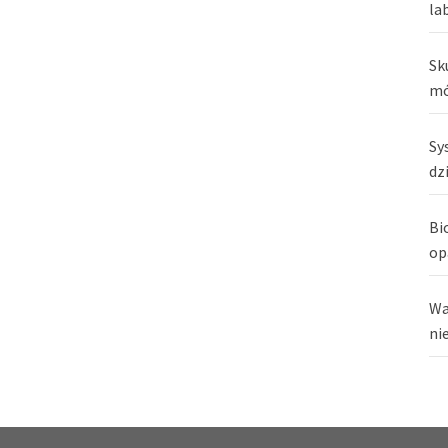
la
Sk
mó
Sy
dz
Bi
op
Wa
ni