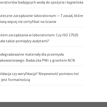
boratoriów badających wodę do spożycia i kąpieliska
uteczne zarządzanie laboratorium — 7 zasad, które
wią więcej niż certyfikat na ścianie
stem zarządzania w laboratorium. Czy ISO 17025
iała także pomiędzy audytami?
odegradowalne materiały dla przemysłu
akowaniowego. Badaczka PWr z grantem NCN
lidacja czy weryfikacja? Niepewność pomiaru też
e jest formalnością