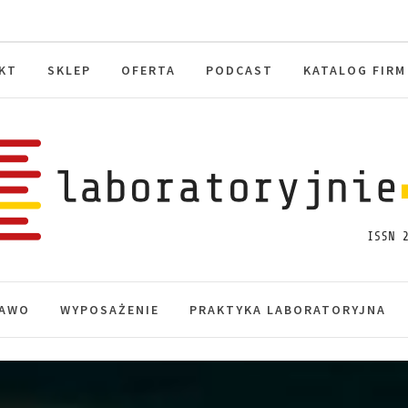
KT
SKLEP
OFERTA
PODCAST
KATALOG FIRM
toryjnie.pl
macje, akredytacja.
AWO
WYPOSAŻENIE
PRAKTYKA LABORATORYJNA