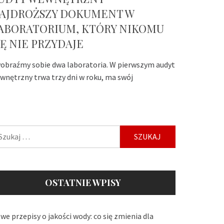
AJDROŻSZY DOKUMENT W
ABORATORIUM, KTÓRY NIKOMU
IĘ NIE PRZYDAJE
obraźmy sobie dwa laboratoria. W pierwszym audyt
wnętrzny trwa trzy dni w roku, ma swój
ukaj:
OSTATNIE WPISY
we przepisy o jakości wody: co się zmienia dla