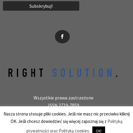
News, wydarzenia, konferencje, informacje, akredytacja.
Wszystkie prawa zastrzeżone
ISSN 2719-7859
Wydawca: laboratoryjnie.pl Krzysztof Wołowiec
Nasza strona stosuje pliki cookies. Jeśli nie masz nic przeciwko kliknij
25-150 Kielce, ul. Barwinek 9/31, REGON 387847966
OK. Jeśli chcesz dowiedzieć się więcej zapoznaj się z
Polityką
prywatności oraz Polityką cookies.
OK!