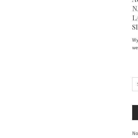
N
L
S
Wy
we
Sz
No