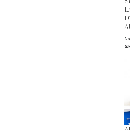
S
L
D
A
Na
au
A