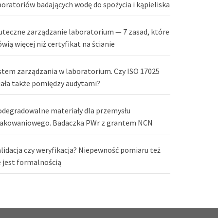
boratoriów badających wodę do spożycia i kąpieliska
uteczne zarządzanie laboratorium — 7 zasad, które
wią więcej niż certyfikat na ścianie
stem zarządzania w laboratorium. Czy ISO 17025
iała także pomiędzy audytami?
odegradowalne materiały dla przemysłu
akowaniowego. Badaczka PWr z grantem NCN
lidacja czy weryfikacja? Niepewność pomiaru też
e jest formalnością