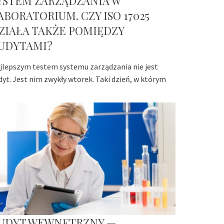
YSTEM ZARZĄDZANIA W
ABORATORIUM. CZY ISO 17025
ZIAŁA TAKŻE POMIĘDZY
UDYTAMI?
jlepszym testem systemu zarządzania nie jest
dyt. Jest nim zwykły wtorek. Taki dzień, w którym
UDYT WEWNĘTRZNY —