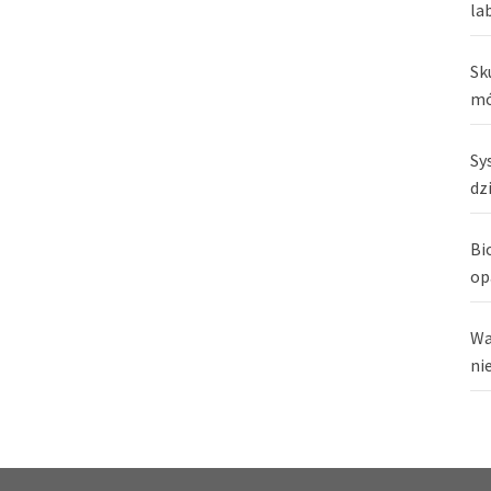
la
Sk
mó
Sy
dz
Bi
op
Wa
ni