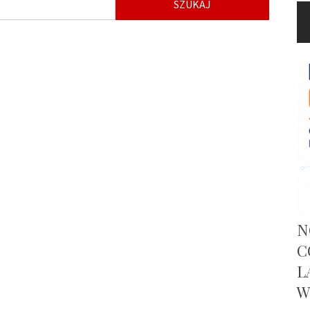
N
C
L
W