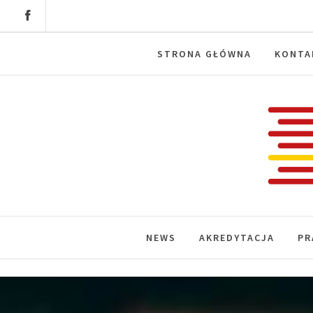
Skip
to
content
STRONA GŁÓWNA
KONTA
Labora
News, wydarzenia, konferencje, infor
NEWS
AKREDYTACJA
PR