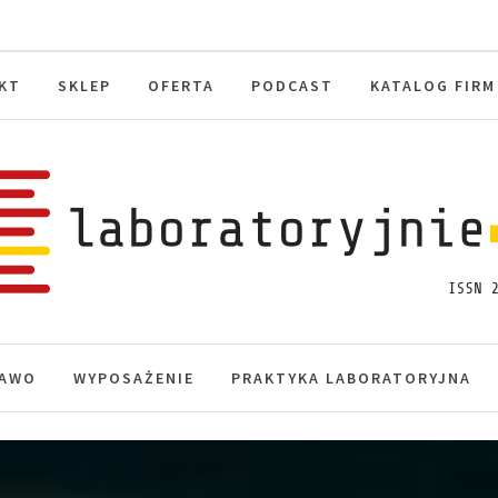
KT
SKLEP
OFERTA
PODCAST
KATALOG FIRM
toryjnie.pl
macje, akredytacja.
AWO
WYPOSAŻENIE
PRAKTYKA LABORATORYJNA