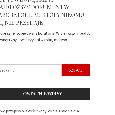
AJDROŻSZY DOKUMENT W
ABORATORIUM, KTÓRY NIKOMU
IĘ NIE PRZYDAJE
obraźmy sobie dwa laboratoria. W pierwszym audyt
wnętrzny trwa trzy dni w roku, ma swój
ukaj:
OSTATNIE WPISY
we przepisy o jakości wody: co się zmienia dla