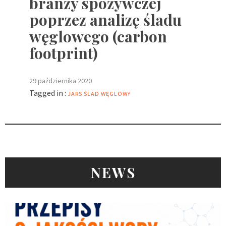
branży spożywczej
poprzez analizę śladu
węglowego (carbon
footprint)
29 października 2020
Tagged in :
JARS
ŚLAD WĘGLOWY
NEWS