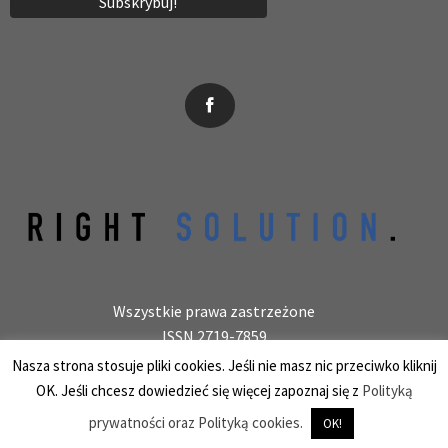
News, wydarzenia, konferencje, informacje, akredytacja.
Wszystkie prawa zastrzeżone
ISSN 2719-7859
Wydawca: laboratoryjnie.pl Krzysztof Wołowiec
Nasza strona stosuje pliki cookies. Jeśli nie masz nic przeciwko kliknij
25-150 Kielce, ul. Barwinek 9/31, REGON 387847966
OK. Jeśli chcesz dowiedzieć się więcej zapoznaj się z
Polityką
prywatności oraz Polityką cookies.
OK!
PHP Code Snippets
Powered By :
XYZScripts.com