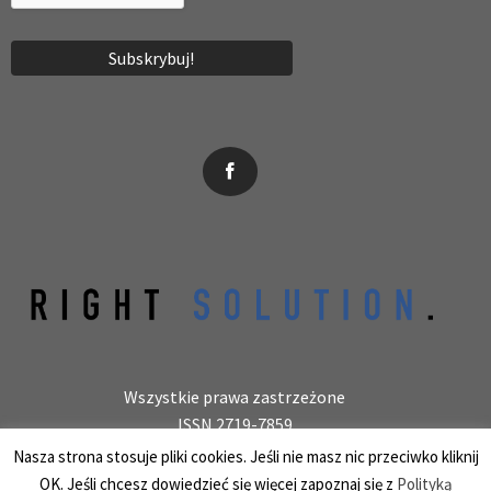
News, wydarzenia, konferencje, informacje, akredytacja.
Wszystkie prawa zastrzeżone
ISSN 2719-7859
Wydawca: laboratoryjnie.pl Krzysztof Wołowiec
Nasza strona stosuje pliki cookies. Jeśli nie masz nic przeciwko kliknij
25-150 Kielce, ul. Barwinek 9/31, REGON 387847966
OK. Jeśli chcesz dowiedzieć się więcej zapoznaj się z
Polityką