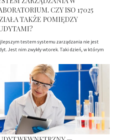
YSTEM ZARZĄDZANIA W
ABORATORIUM. CZY ISO 17025
ZIAŁA TAKŻE POMIĘDZY
UDYTAMI?
jlepszym testem systemu zarządzania nie jest
dyt. Jest nim zwykły wtorek. Taki dzień, w którym
UDYT WEWNĘTRZNY —