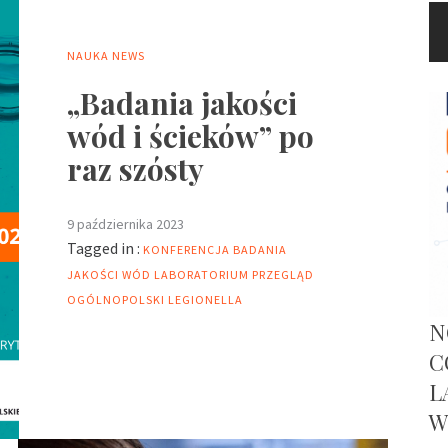
NAUKA
NEWS
„Badania jakości
wód i ścieków” po
raz szósty
9 października 2023
Tagged in :
KONFERENCJA BADANIA
JAKOŚCI WÓD
LABORATORIUM PRZEGLĄD
OGÓLNOPOLSKI
LEGIONELLA
N
C
L
W