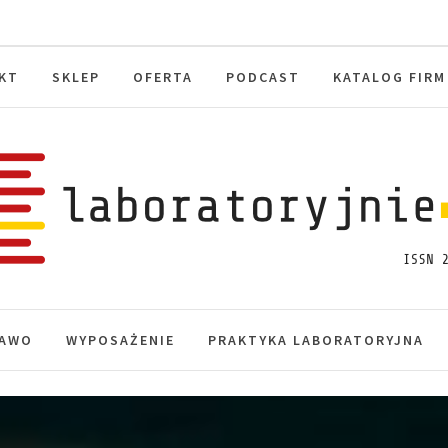
KT
SKLEP
OFERTA
PODCAST
KATALOG FIRM
toryjnie.pl
macje, akredytacja.
AWO
WYPOSAŻENIE
PRAKTYKA LABORATORYJNA