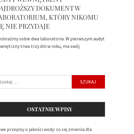
AJDROŻSZY DOKUMENT W
ABORATORIUM, KTÓRY NIKOMU
IĘ NIE PRZYDAJE
obraźmy sobie dwa laboratoria. W pierwszym audyt
wnętrzny trwa trzy dni w roku, ma swój
ukaj:
OSTATNIE WPISY
we przepisy o jakości wody: co się zmienia dla