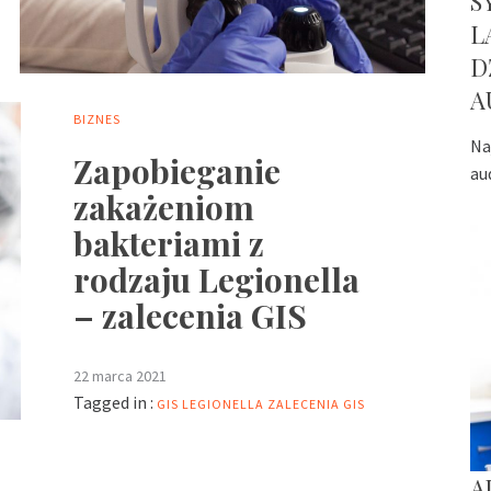
S
L
D
A
BIZNES
Na
Zapobieganie
au
zakażeniom
bakteriami z
rodzaju Legionella
– zalecenia GIS
22 marca 2021
Tagged in :
GIS
LEGIONELLA
ZALECENIA GIS
A