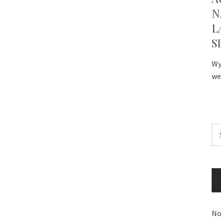
N
L
S
Wy
we
Sz
No