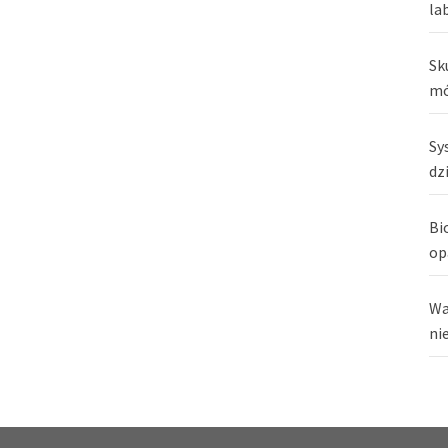
la
Sk
mó
Sy
dz
Bi
op
Wa
ni