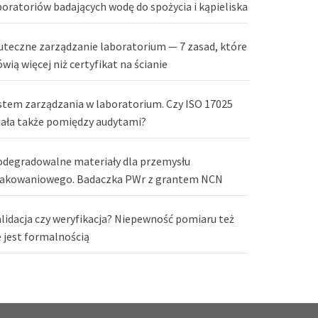
boratoriów badających wodę do spożycia i kąpieliska
uteczne zarządzanie laboratorium — 7 zasad, które
wią więcej niż certyfikat na ścianie
stem zarządzania w laboratorium. Czy ISO 17025
iała także pomiędzy audytami?
odegradowalne materiały dla przemysłu
akowaniowego. Badaczka PWr z grantem NCN
lidacja czy weryfikacja? Niepewność pomiaru też
e jest formalnością