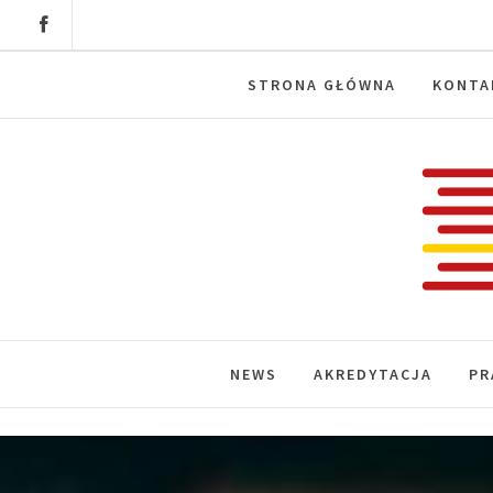
Skip
to
content
STRONA GŁÓWNA
KONTA
Labora
News, wydarzenia, konferencje, infor
NEWS
AKREDYTACJA
PR