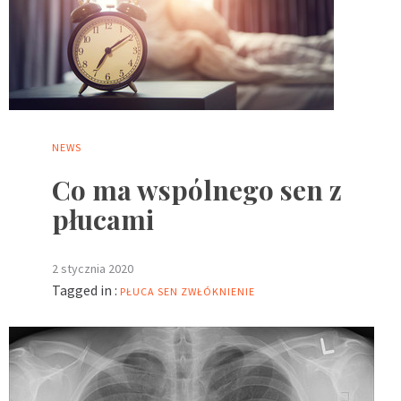
NEWS
Co ma wspólnego sen z
płucami
2 stycznia 2020
Tagged in :
PŁUCA
SEN
ZWŁÓKNIENIE