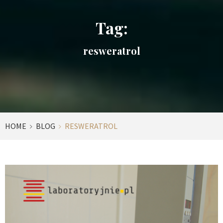
Tag:
resweratrol
HOME
BLOG
RESWERATROL