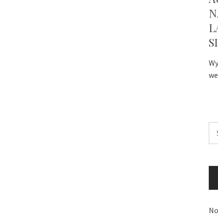
N
L
S
Wy
we
Sz
No