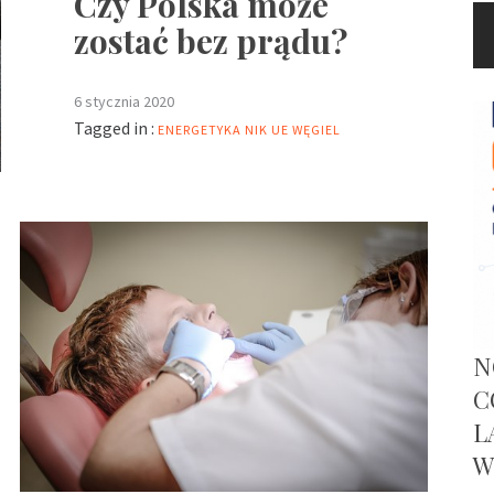
Czy Polska może
zostać bez prądu?
6 stycznia 2020
Tagged in :
ENERGETYKA
NIK
UE
WĘGIEL
N
C
L
W