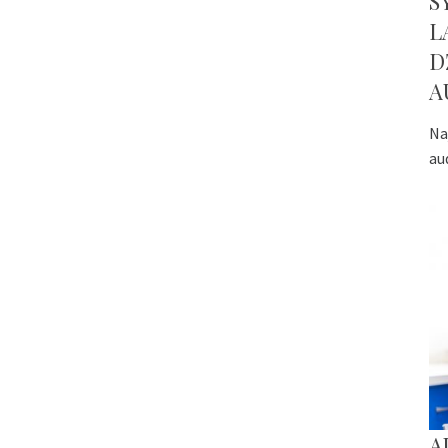
S
L
D
A
Na
au
A