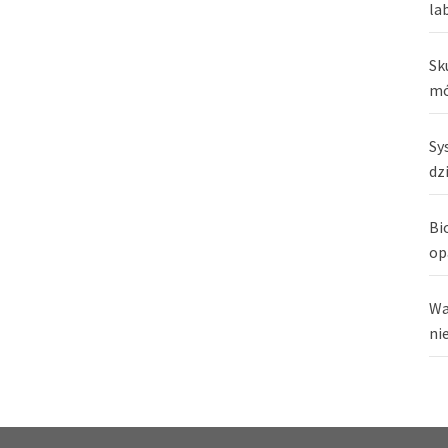
la
Sk
mó
Sy
dz
Bi
op
Wa
ni