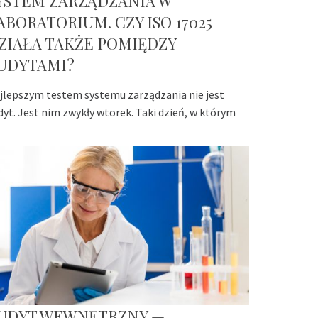
YSTEM ZARZĄDZANIA W
ABORATORIUM. CZY ISO 17025
ZIAŁA TAKŻE POMIĘDZY
UDYTAMI?
jlepszym testem systemu zarządzania nie jest
dyt. Jest nim zwykły wtorek. Taki dzień, w którym
UDYT WEWNĘTRZNY —