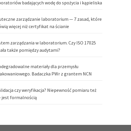
boratoriów badających wodę do spożycia i kąpieliska
uteczne zarządzanie laboratorium — 7 zasad, które
wią więcej niż certyfikat na ścianie
stem zarządzania w laboratorium. Czy ISO 17025
iała także pomiędzy audytami?
odegradowalne materiały dla przemysłu
akowaniowego. Badaczka PWr z grantem NCN
lidacja czy weryfikacja? Niepewność pomiaru też
e jest formalnością