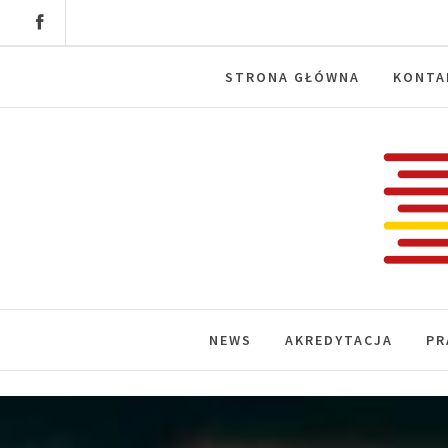
Skip
to
content
STRONA GŁÓWNA
KONTA
Labora
News, wydarzenia, konferencje, infor
NEWS
AKREDYTACJA
PR