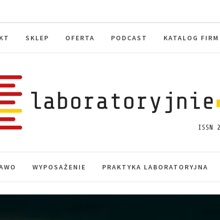
KT
SKLEP
OFERTA
PODCAST
KATALOG FIRM
toryjnie.pl
macje, akredytacja.
AWO
WYPOSAŻENIE
PRAKTYKA LABORATORYJNA