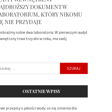
AJDROŻSZY DOKUMENT W
ABORATORIUM, KTÓRY NIKOMU
IĘ NIE PRZYDAJE
obraźmy sobie dwa laboratoria. W pierwszym audyt
wnętrzny trwa trzy dni w roku, ma swój
ukaj:
OSTATNIE WPISY
we przepisy o jakości wody: co się zmienia dla