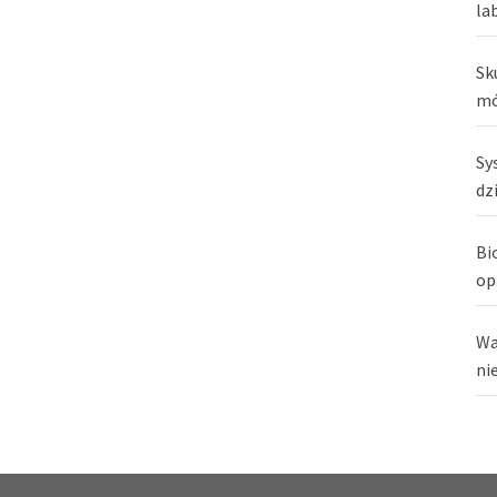
la
Sk
mó
Sy
dz
Bi
op
Wa
ni