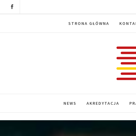
Skip
to
content
STRONA GŁÓWNA
KONTA
Labora
News, wydarzenia, konferencje, infor
NEWS
AKREDYTACJA
PR