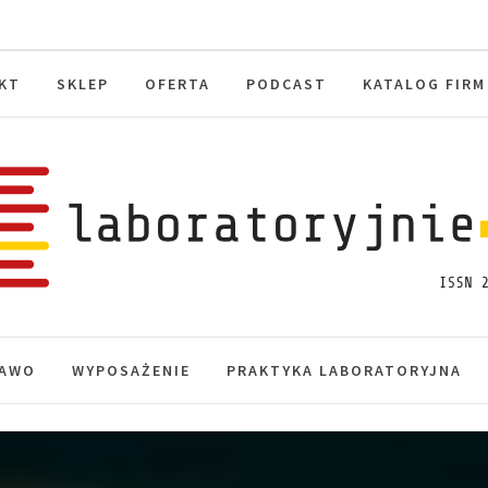
KT
SKLEP
OFERTA
PODCAST
KATALOG FIRM
toryjnie.pl
macje, akredytacja.
AWO
WYPOSAŻENIE
PRAKTYKA LABORATORYJNA