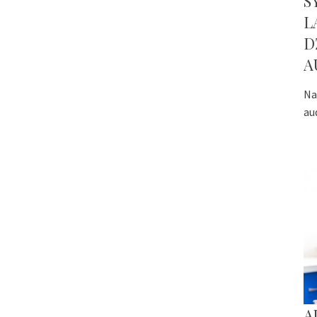
S
L
D
A
Na
au
A