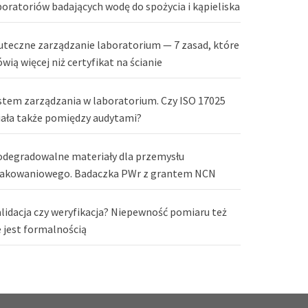
boratoriów badających wodę do spożycia i kąpieliska
uteczne zarządzanie laboratorium — 7 zasad, które
wią więcej niż certyfikat na ścianie
stem zarządzania w laboratorium. Czy ISO 17025
iała także pomiędzy audytami?
odegradowalne materiały dla przemysłu
akowaniowego. Badaczka PWr z grantem NCN
lidacja czy weryfikacja? Niepewność pomiaru też
e jest formalnością