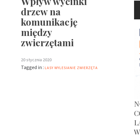
Wpływ wycinki
drzew na
komunikację
między
zwierzętami
20 stycznia 2020
Tagged in :
LASY
WYLESIANIE
ZWIERZĘTA
N
C
L
W