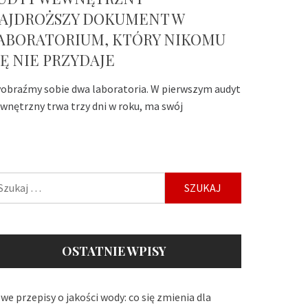
AJDROŻSZY DOKUMENT W
ABORATORIUM, KTÓRY NIKOMU
IĘ NIE PRZYDAJE
obraźmy sobie dwa laboratoria. W pierwszym audyt
wnętrzny trwa trzy dni w roku, ma swój
ukaj:
OSTATNIE WPISY
we przepisy o jakości wody: co się zmienia dla