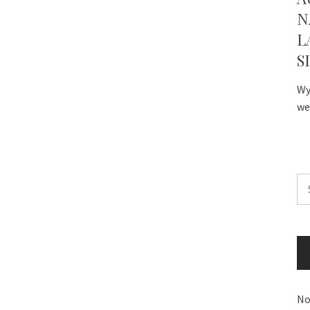
N
L
S
Wy
we
Sz
No