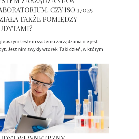
YSTEM ZARZĄDZANIA W
ABORATORIUM. CZY ISO 17025
ZIAŁA TAKŻE POMIĘDZY
UDYTAMI?
jlepszym testem systemu zarządzania nie jest
dyt. Jest nim zwykły wtorek. Taki dzień, w którym
UDYT WEWNĘTRZNY —