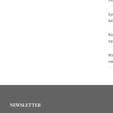
Sy
dz
Bi
op
Wa
ni
NEWSLETTER