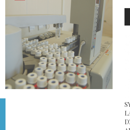
S
L
D