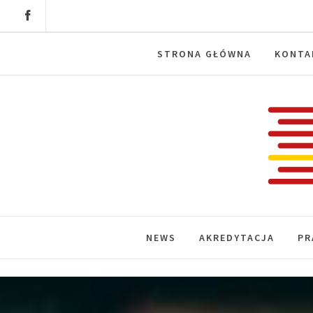
Skip
to
content
STRONA GŁÓWNA
KONTA
Labora
News, wydarzenia, konferencje, infor
NEWS
AKREDYTACJA
PR