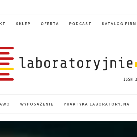
KT
SKLEP
OFERTA
PODCAST
KATALOG FIRM
toryjnie.pl
macje, akredytacja.
AWO
WYPOSAŻENIE
PRAKTYKA LABORATORYJNA