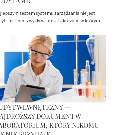
UDYTAMI?
jlepszym testem systemu zarządzania nie jest
dyt. Jest nim zwykły wtorek. Taki dzień, w którym
UDYT WEWNĘTRZNY —
AJDROŻSZY DOKUMENT W
ABORATORIUM, KTÓRY NIKOMU
IĘ NIE PRZYDAJE