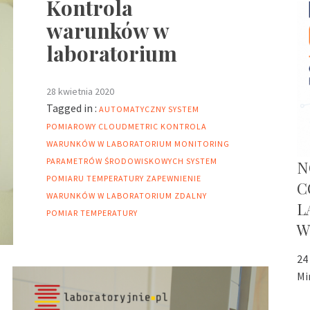
Kontrola
warunków w
laboratorium
28 kwietnia 2020
Tagged in :
AUTOMATYCZNY SYSTEM
POMIAROWY
CLOUDMETRIC
KONTROLA
WARUNKÓW W LABORATORIUM
MONITORING
PARAMETRÓW ŚRODOWISKOWYCH
SYSTEM
N
POMIARU TEMPERATURY
ZAPEWNIENIE
C
WARUNKÓW W LABORATORIUM
ZDALNY
L
POMIAR TEMPERATURY
W
24
Mi