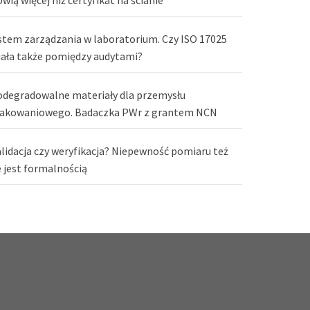
stem zarządzania w laboratorium. Czy ISO 17025
iała także pomiędzy audytami?
odegradowalne materiały dla przemysłu
akowaniowego. Badaczka PWr z grantem NCN
lidacja czy weryfikacja? Niepewność pomiaru też
e jest formalnością