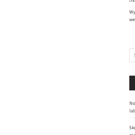
Wy
we
Sz
No
la
Sk
mó