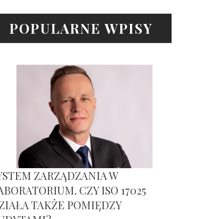
POPULARNE WPISY
YSTEM ZARZĄDZANIA W
ABORATORIUM. CZY ISO 17025
ZIAŁA TAKŻE POMIĘDZY