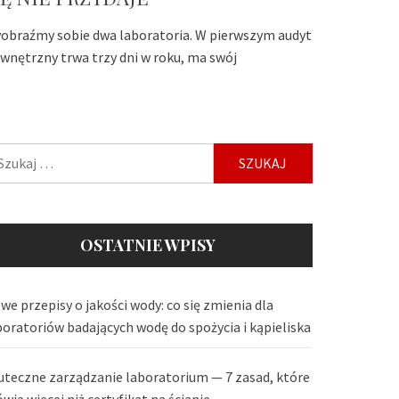
obraźmy sobie dwa laboratoria. W pierwszym audyt
wnętrzny trwa trzy dni w roku, ma swój
ukaj:
OSTATNIE WPISY
we przepisy o jakości wody: co się zmienia dla
boratoriów badających wodę do spożycia i kąpieliska
uteczne zarządzanie laboratorium — 7 zasad, które
wią więcej niż certyfikat na ścianie