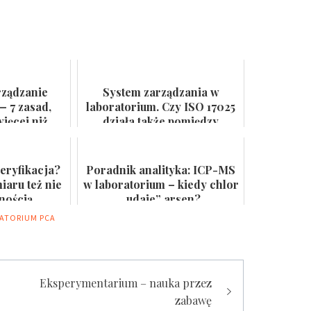
rządzanie
System zarządzania w
— 7 zasad,
laboratorium. Czy ISO 17025
ięcej niż
działa także pomiędzy
 ścianie
audytami?
eryfikacja?
Poradnik analityka: ICP-MS
aru też nie
w laboratorium – kiedy chlor
lnością
„udaje” arsen?
ATORIUM
PCA
Eksperymentarium – nauka przez
zabawę