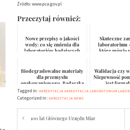
Źródło: www.pca.gov.pl
Przeczytaj również:
Nowe przepisy o jakości
Skuteczne za
wody: co się zmienia dla
laboratorium 
laboratoriów badających
które mówią w
wodę do spożycia i kąpielis...
certyfikat na
Biodegradowalne materiały
Walidacja czy w
dla przemysłu
Niepewność pomi
opakowaniowego. Badaczka
jest forma
PWr z grantem NCN
Tagged in :
AKREDYTACJA
AKREDYTACJA LABORATORIUM
LABOR
Categorized in :
AKREDYTACJA
NEWS
Nawigacja
100 lat Głównego Urzędu Miar
wpisu
dyt