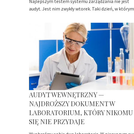
Najlepszym testem systemu zarządzania nie jest
audyt. Jest nim zwykły wtorek. Taki dzień, w którym
AUDYT WEWNĘTRZNY —
NAJDROŻSZY DOKUMENT W
LABORATORIUM, KTÓRY NIKOMU
SIĘ NIE PRZYDAJE
Wyobraźmy sobie dwa laboratoria. W pierwszym au