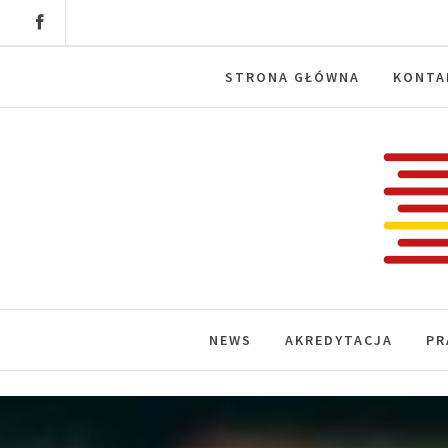
Skip
to
content
STRONA GŁÓWNA
KONTA
Labora
News, wydarzenia, konferencje, infor
NEWS
AKREDYTACJA
PR