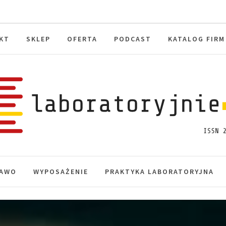
KT
SKLEP
OFERTA
PODCAST
KATALOG FIRM
toryjnie.pl
macje, akredytacja.
AWO
WYPOSAŻENIE
PRAKTYKA LABORATORYJNA