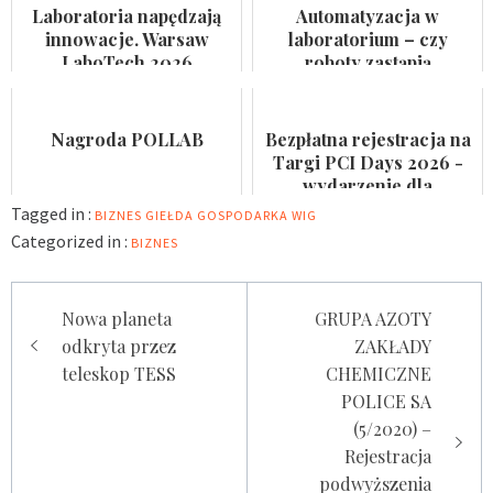
kosmetycznego i
pacjentów
Laboratoria napędzają
Automatyzacja w
suplemen...
innowacje. Warsaw
laboratorium – czy
LaboTech 2026
roboty zastąpią
zadebiutuje w Ptak
analityków?
Warsaw Expo
Nagroda POLLAB
Bezpłatna rejestracja na
Targi PCI Days 2026 -
wydarzenie dla
laboratoriów
Tagged in :
BIZNES
GIEŁDA
GOSPODARKA
WIG
Categorized in :
BIZNES
Nawigacja
Nowa planeta
GRUPA AZOTY
wpisu
odkryta przez
ZAKŁADY
teleskop TESS
CHEMICZNE
POLICE SA
(5/2020) –
Rejestracja
podwyższenia