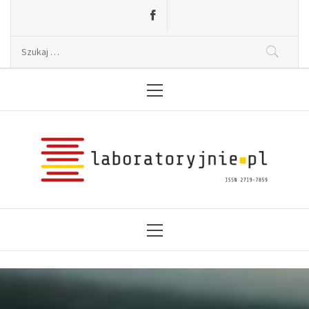
Skip
to
content
Szukaj:
Primary
Menu2
Laboratoryjnie.pl
News, wydarzenia, konferencje, informacje,
akredytacja.
Primary
Menu