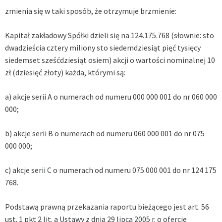
zmienia się w taki sposób, że otrzymuje brzmienie:
Kapitał zakładowy Spółki dzieli się na 124.175.768 (słownie: sto
dwadzieścia cztery miliony sto siedemdziesiąt pięć tysięcy
siedemset sześćdziesiąt osiem) akcji o wartości nominalnej 10
zł (dziesięć złoty) każda, którymi są:
a) akcje serii A o numerach od numeru 000 000 001 do nr 060 000
000;
b) akcje serii B o numerach od numeru 060 000 001 do nr 075
000 000;
c) akcje serii C o numerach od numeru 075 000 001 do nr 124 175
768.
Podstawą prawną przekazania raportu bieżącego jest art. 56
ust. 1 pkt 2 lit. a Ustawy z dnia 29 lipca 2005 r. o ofercie