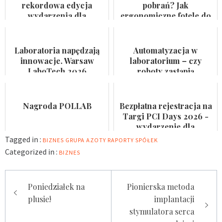
rekordowa edycja
pobrań? Jak
wydarzenia dla
ergonomiczne fotele do
przemysłu
pobierania krwi
farmaceutycznego,
przyspieszają rotację
kosmetycznego i
pacjentów
Laboratoria napędzają
Automatyzacja w
suplemen...
innowacje. Warsaw
laboratorium – czy
LaboTech 2026
roboty zastąpią
zadebiutuje w Ptak
analityków?
Warsaw Expo
Nagroda POLLAB
Bezpłatna rejestracja na
Targi PCI Days 2026 -
wydarzenie dla
laboratoriów
Tagged in :
BIZNES
GRUPA AZOTY
RAPORTY SPÓŁEK
Categorized in :
BIZNES
Nawigacja
Poniedziałek na
Pionierska metoda
wpisu
plusie!
implantacji
stymulatora serca