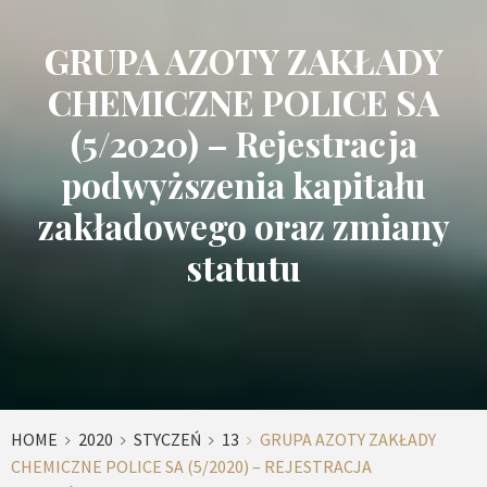
GRUPA AZOTY ZAKŁADY
CHEMICZNE POLICE SA
(5/2020) – Rejestracja
podwyższenia kapitału
zakładowego oraz zmiany
statutu
HOME
2020
STYCZEŃ
13
GRUPA AZOTY ZAKŁADY
CHEMICZNE POLICE SA (5/2020) – REJESTRACJA