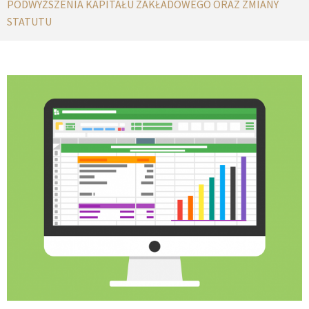
PODWYŻSZENIA KAPITAŁU ZAKŁADOWEGO ORAZ ZMIANY
STATUTU