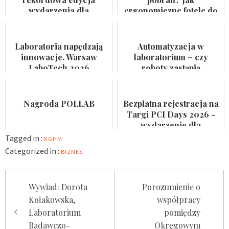
wydarzenia dla
ergonomiczne fotele do
przemysłu
pobierania krwi
farmaceutycznego,
przyspieszają rotację
kosmetycznego i
pacjentów
Laboratoria napędzają
Automatyzacja w
suplemen...
innowacje. Warsaw
laboratorium – czy
LaboTech 2026
roboty zastąpią
zadebiutuje w Ptak
analityków?
Warsaw Expo
Nagroda POLLAB
Bezpłatna rejestracja na
Targi PCI Days 2026 -
wydarzenie dla
laboratoriów
Tagged in :
KGHM
Categorized in :
BIZNES
Nawigacja
Wywiad: Dorota
Porozumienie o
wpisu
Kołakowska,
współpracy
Laboratorium
pomiędzy
Badawczo-
Okręgowym