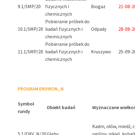
9.1/SMP/20
fizycznych i
Biogaz
21-08-20
chemicznych
Pobieranie próbek do
10.1/SMP/20
badań fizycznych i
Odpady
28-08-20
chemicznych
Pobieranie próbek do
11.1/SMP/20
badań fizycznych i
Kruszywo
25-09-20
chemicznych
PROGRAM ENVIRON_N
Symbol
Obiekt badań
Wyznaczane wielkoś
rundy
Kadm, ołów, miedź, 
5.1/ENV_N/20
Gleby
ogólny, nikiel, kobal