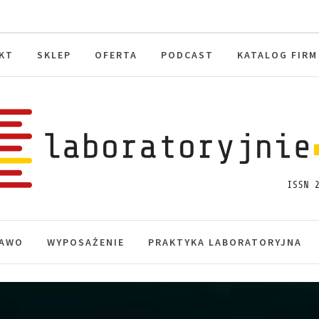
KT
SKLEP
OFERTA
PODCAST
KATALOG FIRM
toryjnie.pl
macje, akredytacja.
AWO
WYPOSAŻENIE
PRAKTYKA LABORATORYJNA