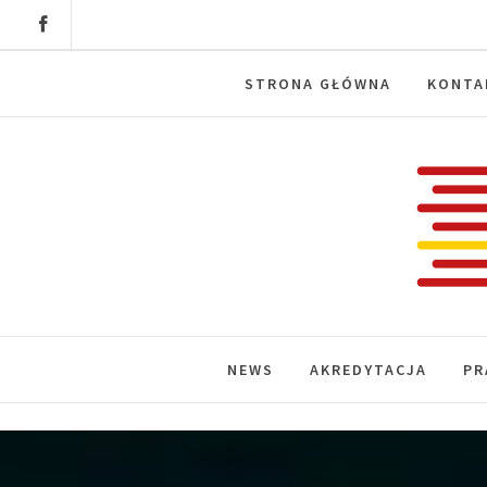
Skip
to
content
STRONA GŁÓWNA
KONTA
Labora
News, wydarzenia, konferencje, infor
NEWS
AKREDYTACJA
PR