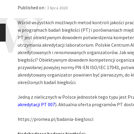
Published on :
3 lipca 2020
Wśród wszystkich możliwych metod kontroli jakości prac
w programach badań biegłości (PT) i porównaniach międz
PT jest obiektywnym dowodem potwierdzenia kompetenc
utrzymania akredytacji laboratorium. Polskie Centrum Ak
akredytowanych i renomowanych organizatorów. Jak wi
biegłości? Obiektywnym dowodem kompetencji organiza
przywołanej powyżej normy PN-EN ISO/IEC 17043, potwie
akredytowany organizator powinien być pierwszym, do k
określonych badań biegłości.
Jedną z nielicznych w Polsce jednostek tego typu jest Prz
akredytacji PT 007
). Aktualna oferta programów PT dostę
https://promea.pl/badania-bieglosci
Nadchodzące badania biegłości: