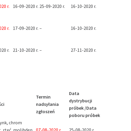
20 r.
16-09-2020 r.
25-09-2020 r.
16-10-2020 r.
20 r.
17-09-2020 r.
–
16-10-2020 r.
20 r.
21-10-2020 r.
–
27-11-2020 r.
Data
Termin
dystrybucji
ci
nadsyłania
próbek /Data
zgłoszeń
poboru próbek
cynk, chrom
t, rtęć, molibden,
07-08-2020 r.
25-08-2020 r.