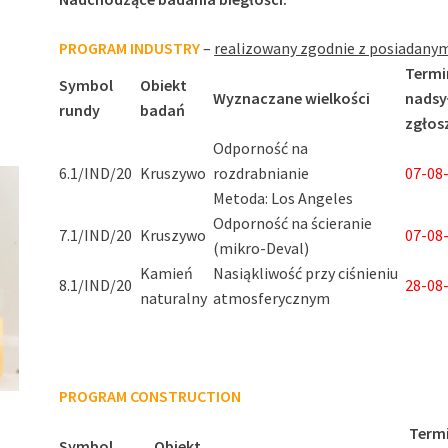
PROGRAM INDUSTRY
–
realizowany zgodnie z posiadany
Termi
Symbol
Obiekt
Wyznaczane wielkości
nadsy
rundy
badań
zgłos
Odporność na
6.1/IND/20
Kruszywo
rozdrabnianie
07-08-
Metoda: Los Angeles
Odporność na ścieranie
7.1/IND/20
Kruszywo
07-08-
(mikro-Deval)
Kamień
Nasiąkliwość przy ciśnieniu
8.1/IND/20
28-08-
naturalny
atmosferycznym
PROGRAM CONSTRUCTION
Term
Symbol
Obiekt