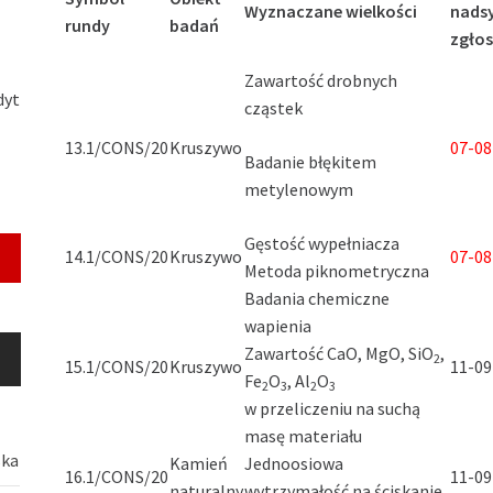
Wyznaczane wielkości
nads
rundy
badań
zgło
Zawartość drobnych
dyt
cząstek
13.1/CONS/20
Kruszywo
07-08
Badanie błękitem
metylenowym
Gęstość wypełniacza
14.1/CONS/20
Kruszywo
07-08
Metoda piknometryczna
Badania chemiczne
wapienia
Zawartość CaO, MgO, SiO
,
2
15.1/CONS/20
Kruszywo
11-09
Fe
O
, Al
O
2
3
2
3
w przeliczeniu na suchą
masę materiału
ska
Kamień
Jednoosiowa
16.1/CONS/20
11-09
naturalny
wytrzymałość na ściskanie