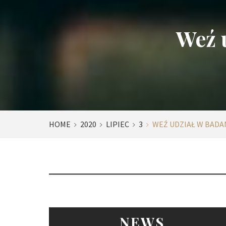
Weź 
HOME
2020
LIPIEC
3
WEŹ UDZIAŁ W BADA
NEWS