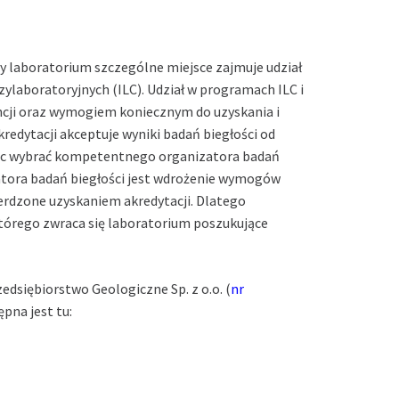
y laboratorium szczególne miejsce zajmuje udział
ylaboratoryjnych (ILC). Udział w programach ILC i
ji oraz wymogiem koniecznym do uzyskania i
redytacji akceptuje wyniki badań biegłości od
ęc wybrać kompetentnego organizatora badań
tora badań biegłości jest wdrożenie wymogów
rdzone uzyskaniem akredytacji. Dlatego
tórego zwraca się laboratorium poszukujące
edsiębiorstwo Geologiczne Sp. z o.o. (
nr
pna jest tu: