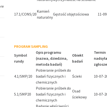
óre
Kamień
17.1/CONS/20
Gęstość objętościowa
11-09
naturalny
PROGRAM SAMPLING
Opis programu
Termin
Symbol
Obiekt
(nazwa, dziedzina,
nadsyła
rundy
badań
metoda badań)
zgłosz
Pobieranie próbek do
4.1/SMP/20
badań fizycznych i
Ścieki
10-07-20
chemicznych
Pobieranie próbek do
Osad
5.1/SMP20
badań fizycznych i
10-07-20
ściekowy
chemicznych
Badanie właściwości