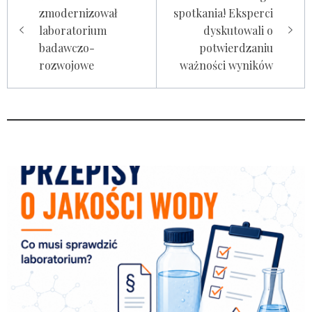
wpisu
zmodernizował
spotkania! Eksperci
laboratorium
dyskutowali o
badawczo-
potwierdzaniu
rozwojowe
ważności wyników