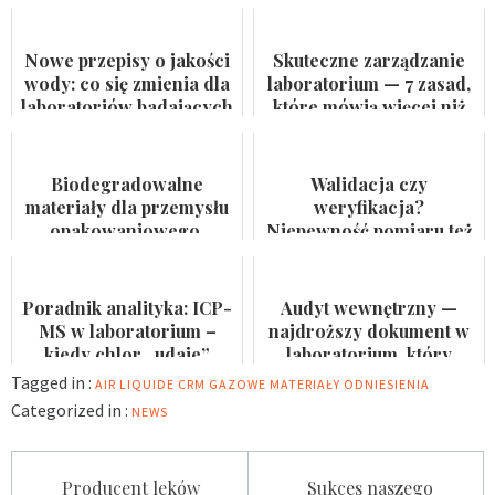
Nowe przepisy o jakości
Skuteczne zarządzanie
wody: co się zmienia dla
laboratorium — 7 zasad,
laboratoriów badających
które mówią więcej niż
wodę do spożycia i
certyfikat na ścianie
kąpielis...
Biodegradowalne
Walidacja czy
materiały dla przemysłu
weryfikacja?
opakowaniowego.
Niepewność pomiaru też
Badaczka PWr z grantem
nie jest formalnością
NCN
Poradnik analityka: ICP-
Audyt wewnętrzny —
MS w laboratorium –
najdroższy dokument w
kiedy chlor „udaje”
laboratorium, który
arsen?
nikomu się nie przydaje
Tagged in :
AIR LIQUIDE
CRM
GAZOWE MATERIAŁY ODNIESIENIA
Categorized in :
NEWS
Nawigacja
Producent leków
Sukces naszego