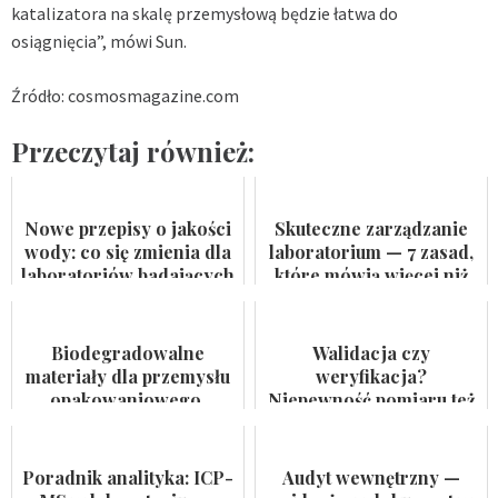
katalizatora na skalę przemysłową będzie łatwa do
osiągnięcia”, mówi Sun.
Źródło: cosmosmagazine.com
Przeczytaj również:
Nowe przepisy o jakości
Skuteczne zarządzanie
wody: co się zmienia dla
laboratorium — 7 zasad,
laboratoriów badających
które mówią więcej niż
wodę do spożycia i
certyfikat na ścianie
kąpielis...
Biodegradowalne
Walidacja czy
materiały dla przemysłu
weryfikacja?
opakowaniowego.
Niepewność pomiaru też
Badaczka PWr z grantem
nie jest formalnością
NCN
Poradnik analityka: ICP-
Audyt wewnętrzny —