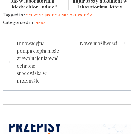
MS w laboratorium –
najdroższy dokument w
kiedy chlor „udaje”
laboratorium, który
arsen?
nikomu się nie przydaje
Tagged in :
OCHRONA ŚRODOWISKA
OZE
WODÓR
Categorized in :
NEWS
Nawigacja
Innowacyjna
Nowe możliwości
wpisu
pompa ciepła może
zrewolucjonizować
ochronę
środowiska w
przemyśle