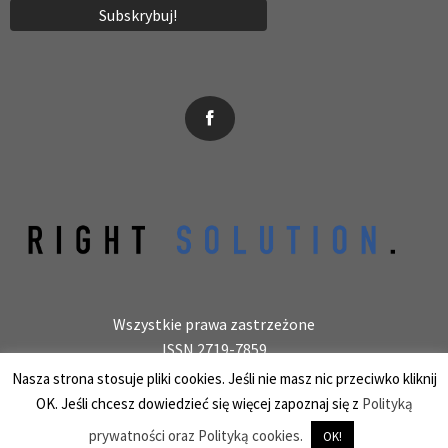
News, wydarzenia, konferencje, informacje, akredytacja.
Wszystkie prawa zastrzeżone
ISSN 2719-7859
Wydawca: laboratoryjnie.pl Krzysztof Wołowiec
Nasza strona stosuje pliki cookies. Jeśli nie masz nic przeciwko kliknij
25-150 Kielce, ul. Barwinek 9/31, REGON 387847966
OK. Jeśli chcesz dowiedzieć się więcej zapoznaj się z
Polityką
prywatności oraz Polityką cookies.
OK!