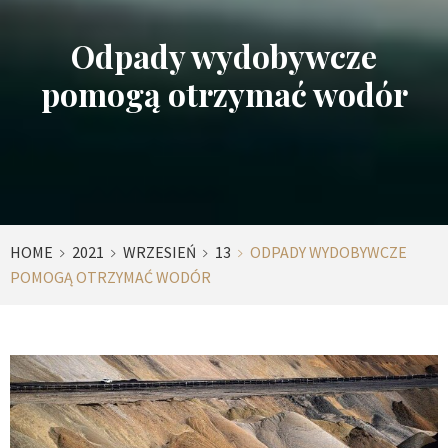
Odpady wydobywcze
pomogą otrzymać wodór
HOME
2021
WRZESIEŃ
13
ODPADY WYDOBYWCZE
POMOGĄ OTRZYMAĆ WODÓR