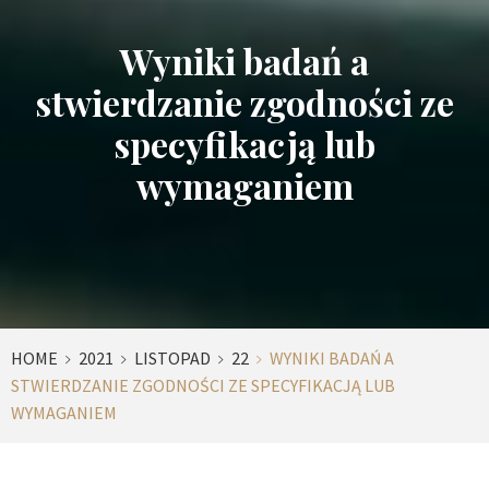
Wyniki badań a
stwierdzanie zgodności ze
specyfikacją lub
wymaganiem
HOME
2021
LISTOPAD
22
WYNIKI BADAŃ A
STWIERDZANIE ZGODNOŚCI ZE SPECYFIKACJĄ LUB
WYMAGANIEM