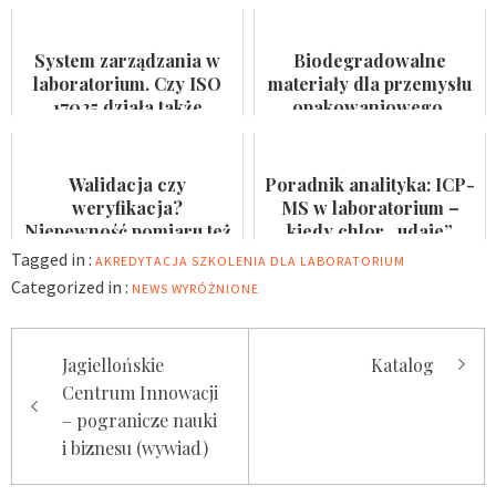
wodę do spożycia i
certyfikat na ścianie
kąpielis...
System zarządzania w
Biodegradowalne
laboratorium. Czy ISO
materiały dla przemysłu
17025 działa także
opakowaniowego.
pomiędzy audytami?
Badaczka PWr z grantem
NCN
Walidacja czy
Poradnik analityka: ICP-
weryfikacja?
MS w laboratorium –
Niepewność pomiaru też
kiedy chlor „udaje”
nie jest formalnością
arsen?
Tagged in :
AKREDYTACJA
SZKOLENIA DLA LABORATORIUM
Categorized in :
NEWS
WYRÓŻNIONE
Nawigacja
Jagiellońskie
Katalog
wpisu
Centrum Innowacji
– pogranicze nauki
i biznesu (wywiad)