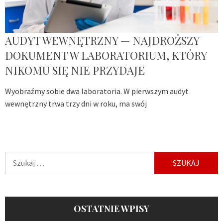
AUDYT WEWNĘTRZNY — NAJDROŻSZY
DOKUMENT W LABORATORIUM, KTÓRY
NIKOMU SIĘ NIE PRZYDAJE
Wyobraźmy sobie dwa laboratoria. W pierwszym audyt
wewnętrzny trwa trzy dni w roku, ma swój
Szukaj:
OSTATNIE WPISY