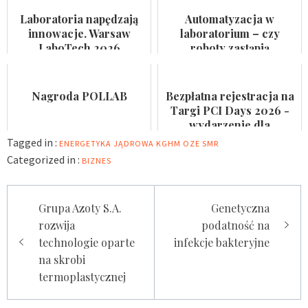
kosmetycznego i
pacjentów
Laboratoria napędzają
Automatyzacja w
suplemen...
innowacje. Warsaw
laboratorium – czy
LaboTech 2026
roboty zastąpią
zadebiutuje w Ptak
analityków?
Warsaw Expo
Nagroda POLLAB
Bezpłatna rejestracja na
Targi PCI Days 2026 -
wydarzenie dla
laboratoriów
Tagged in :
ENERGETYKA JĄDROWA
KGHM
OZE
SMR
Categorized in :
BIZNES
Nawigacja
Grupa Azoty S.A.
Genetyczna
wpisu
rozwija
podatność na
technologie oparte
infekcje bakteryjne
na skrobi
termoplastycznej