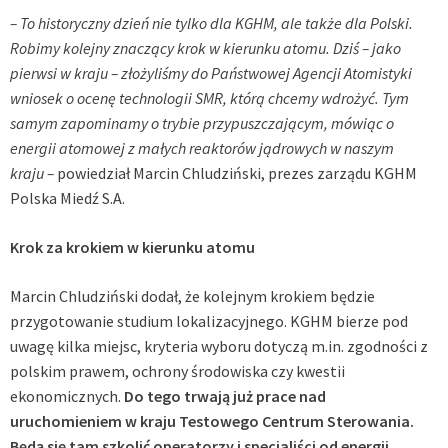
– To historyczny dzień nie tylko dla KGHM, ale także dla Polski.
Robimy kolejny znaczący krok w kierunku atomu. Dziś – jako
pierwsi w kraju – złożyliśmy do Państwowej Agencji Atomistyki
wniosek o ocenę technologii SMR, którą chcemy wdrożyć. Tym
samym zapominamy o trybie przypuszczającym, mówiąc o
energii atomowej z małych reaktorów jądrowych w naszym
kraju
–
powiedział Marcin Chludziński, prezes zarządu KGHM
Polska Miedź S.A.
Krok za krokiem w kierunku atomu
Marcin Chludziński dodał, że kolejnym krokiem będzie
przygotowanie studium lokalizacyjnego. KGHM bierze pod
uwagę kilka miejsc, kryteria wyboru dotyczą m.in. zgodności z
polskim prawem, ochrony środowiska czy kwestii
ekonomicznych.
Do tego trwają już prace nad
uruchomieniem w kraju Testowego Centrum Sterowania.
Będą się tam szkolić operatorzy i specjaliści od energii