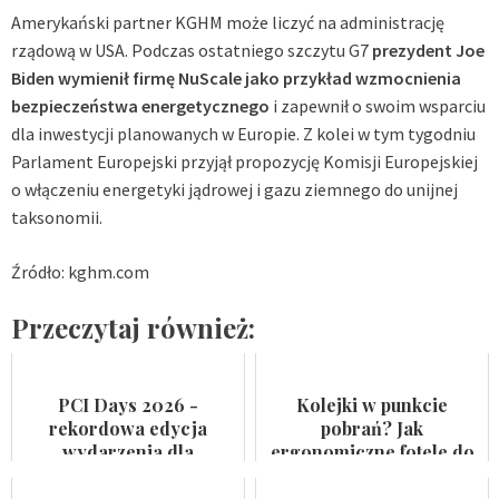
Amerykański partner KGHM może liczyć na administrację
rządową w USA. Podczas ostatniego szczytu G7
prezydent Joe
Biden wymienił firmę NuScale jako przykład wzmocnienia
bezpieczeństwa energetycznego
i zapewnił o swoim wsparciu
dla inwestycji planowanych w Europie. Z kolei w tym tygodniu
Parlament Europejski przyjął propozycję Komisji Europejskiej
o włączeniu energetyki jądrowej i gazu ziemnego do unijnej
taksonomii.
Źródło: kghm.com
Przeczytaj również:
PCI Days 2026 -
Kolejki w punkcie
rekordowa edycja
pobrań? Jak
wydarzenia dla
ergonomiczne fotele do
przemysłu
pobierania krwi
farmaceutycznego,
przyspieszają rotację