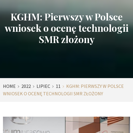
KGHM: Pierwszy w Polsce
wniosek o ocenę technologii
SMR złożony
HOME
2022
LIPIEC
11
KGHM: PIERWSZY W POLSCE
WNIOSEK O OCENĘ TECHNOLOGII SMR ZŁOŻONY