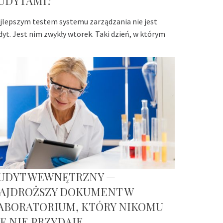
UDYTAMI?
jlepszym testem systemu zarządzania nie jest
dyt. Jest nim zwykły wtorek. Taki dzień, w którym
UDYT WEWNĘTRZNY —
AJDROŻSZY DOKUMENT W
ABORATORIUM, KTÓRY NIKOMU
IĘ NIE PRZYDAJE