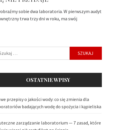
obraźmy sobie dwa laboratoria. W pierwszym audyt
wnętrzny trwa trzy dni w roku, ma swój
ukaj:
OSTATNIE WPISY
we przepisy o jakości wody: co się zmienia dla
boratoriów badających wodę do spożycia i kąpieliska
uteczne zarządzanie laboratorium — 7 zasad, które
wią więcej niż certyfikat na ścianie