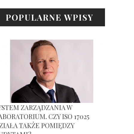
POPULARNE WPISY
YSTEM ZARZĄDZANIA W
ABORATORIUM. CZY ISO 17025
ZIAŁA TAKŻE POMIĘDZY