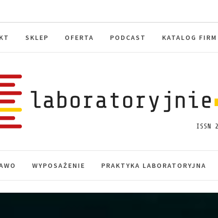
KT
SKLEP
OFERTA
PODCAST
KATALOG FIRM
toryjnie.pl
macje, akredytacja.
AWO
WYPOSAŻENIE
PRAKTYKA LABORATORYJNA