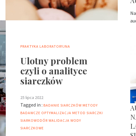
A
Na
au
PRAKTYKA LABORATORYJNA
Ulotny problem
czyli o analityce
siarczków
25 lipca 2022
Tagged in :
BADANIE SIARCZKÓW
METODY
A
BADAWCZE
OPTYMALIZACJA METOD
SIARCZKI
N
SIARKOWODÓR
WALIDACJA
WODY
L
SIARCZKOWE
S