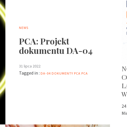
NEWS
PCA: Projekt
dokumentu DA-04
31 lipca 2022
N
Tagged in :
DA-04
DOKUMENTY PCA
PCA
C
L
W
24
Mi