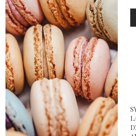
S
L
D