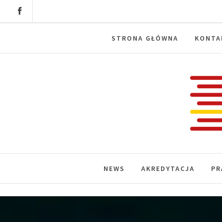
Skip
to
content
STRONA GŁÓWNA
KONTA
Labora
News, wydarzenia, konferencje, infor
NEWS
AKREDYTACJA
PR