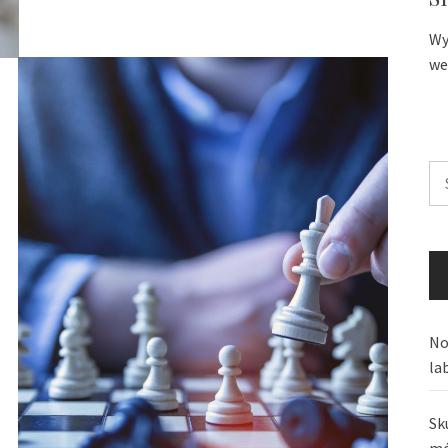
Wy
we
Sz
No
la
Sk
mó