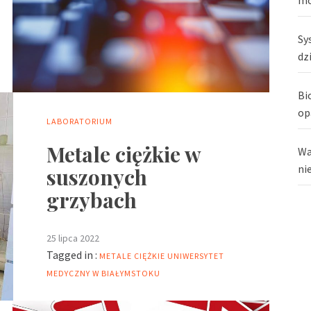
Sy
dz
Bi
op
LABORATORIUM
Metale ciężkie w
Wa
ni
suszonych
grzybach
25 lipca 2022
Tagged in :
METALE CIĘŻKIE
UNIWERSYTET
MEDYCZNY W BIAŁYMSTOKU