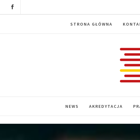
Skip
to
content
STRONA GŁÓWNA
KONTA
Labora
News, wydarzenia, konferencje, infor
NEWS
AKREDYTACJA
PR