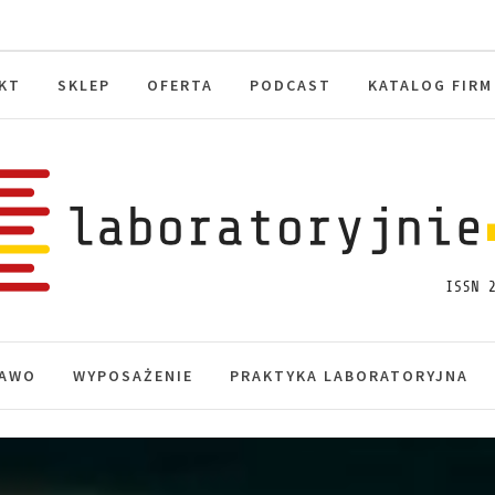
KT
SKLEP
OFERTA
PODCAST
KATALOG FIRM
toryjnie.pl
macje, akredytacja.
AWO
WYPOSAŻENIE
PRAKTYKA LABORATORYJNA