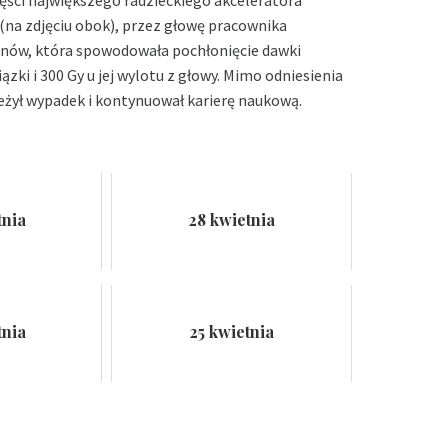
zęści największego radzieckiego akceleratora
 (na zdjęciu obok), przez głowę pracownika
onów, która spowodowała pochłonięcie dawki
ki i 300 Gy u jej wylotu z głowy. Mimo odniesienia
eżył wypadek i kontynuował karierę naukową.
tnia
28 kwietnia
tnia
25 kwietnia