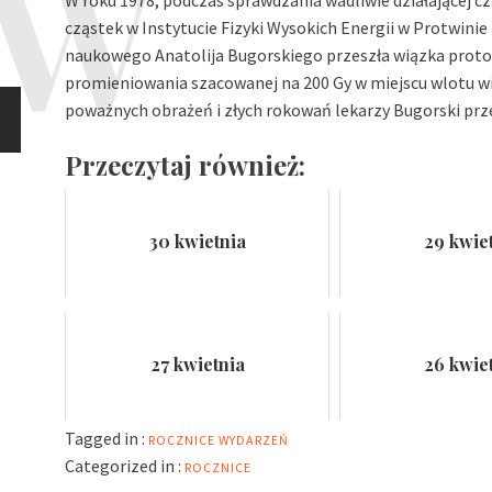
W roku 1978, podczas sprawdzania wadliwie działającej c
cząstek w Instytucie Fizyki Wysokich Energii w Protwinie
naukowego Anatolija Bugorskiego przeszła wiązka prot
promieniowania szacowanej na 200 Gy w miejscu wlotu wiąz
poważnych obrażeń i złych rokowań lekarzy Bugorski prz
Przeczytaj również:
30 kwietnia
29 kwie
27 kwietnia
26 kwie
Tagged in :
ROCZNICE WYDARZEŃ
Categorized in :
ROCZNICE