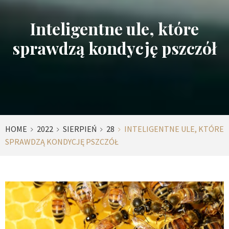
Inteligentne ule, które
sprawdzą kondycję pszczół
HOME
2022
SIERPIEŃ
28
INTELIGENTNE ULE, KTÓRE
SPRAWDZĄ KONDYCJĘ PSZCZÓŁ