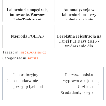
farmaceutycznego,
przyspieszają rotację
kosmetycznego i
pacjentów
Laboratoria napędzają
Automatyzacja w
suplemen...
innowacje. Warsaw
laboratorium – czy
LaboTech 2026
roboty zastąpią
zadebiutuje w Ptak
analityków?
Warsaw Expo
Nagroda POLLAB
Bezpłatna rejestracja na
Targi PCI Days 2026 -
wydarzenie dla
laboratoriów
Tagged in :
SIEĆ ŁUKASIEWICZ
Categorized in :
BIZNES
Nawigacja
Laboratoryjny
Pierwsza polska
wpisu
kalendarz: nie
wyprawa w rejon
przegap tych dat
Grzbietu
Śródatlantyckiego