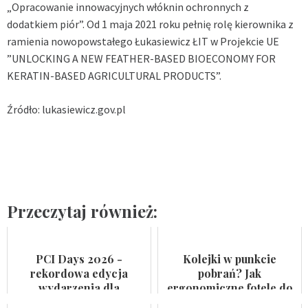
„Opracowanie innowacyjnych włóknin ochronnych z
dodatkiem piór”. Od 1 maja 2021 roku pełnię rolę kierownika z
ramienia nowopowstałego Łukasiewicz ŁIT w Projekcie UE
”UNLOCKING A NEW FEATHER-BASED BIOECONOMY FOR
KERATIN-BASED AGRICULTURAL PRODUCTS”.
Źródło: lukasiewicz.gov.pl
Przeczytaj również:
PCI Days 2026 -
Kolejki w punkcie
rekordowa edycja
pobrań? Jak
wydarzenia dla
ergonomiczne fotele do
przemysłu
pobierania krwi