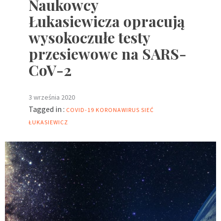
Naukowcy
Łukasiewicza opracują
wysokoczułe testy
przesiewowe na SARS-
CoV-2
3 września 2020
Tagged in :
COVID-19
KORONAWIRUS
SIEĆ
ŁUKASIEWICZ