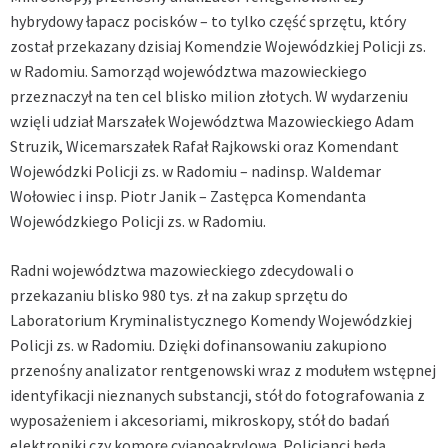
hybrydowy łapacz pocisków – to tylko część sprzętu, który
został przekazany dzisiaj Komendzie Wojewódzkiej Policji zs.
w Radomiu. Samorząd województwa mazowieckiego
przeznaczył na ten cel blisko milion złotych. W wydarzeniu
wzięli udział Marszałek Województwa Mazowieckiego Adam
Struzik, Wicemarszałek Rafał Rajkowski oraz Komendant
Wojewódzki Policji zs. w Radomiu – nadinsp. Waldemar
Wołowiec i insp. Piotr Janik – Zastępca Komendanta
Wojewódzkiego Policji zs. w Radomiu.
Radni województwa mazowieckiego zdecydowali o
przekazaniu blisko 980 tys. zł na zakup sprzętu do
Laboratorium Kryminalistycznego Komendy Wojewódzkiej
Policji zs. w Radomiu. Dzięki dofinansowaniu zakupiono
przenośny analizator rentgenowski wraz z modułem wstępnej
identyfikacji nieznanych substancji, stół do fotografowania z
wyposażeniem i akcesoriami, mikroskopy, stół do badań
elektroniki czy komorę cyjanoakrylową. Policjanci będą