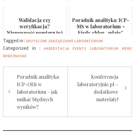
pomiędzy audytami?
Badaczka PWr z grantem
NCN
Walidacja czy
Poradnik analityka: ICP-
weryfikacja?
MS w laboratorium –
Niepewność pomiaru też
kiedy chlor „udaje”
nie jest formalnością
arsen?
Tagged in :
SKUTECZNE ZARZĄDZANIE LABORATORIUM
Categorized in :
AKREDYTACJA
EVENTS
LABORATORIUM
NEWS
WYRÓŻNIONE
Nawigacja
Poradnik analityka:
Konferencja
wpisu
ICP-OES w
laboratoryjnie.pl –
laboratorium – jak
dodatkowe
unikać błędnych
materiały!
wyników?