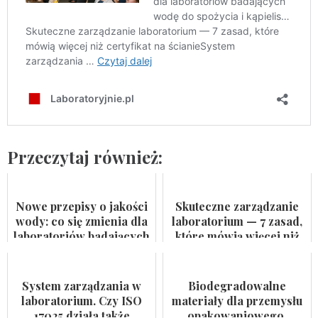
Przeczytaj również:
Nowe przepisy o jakości
Skuteczne zarządzanie
wody: co się zmienia dla
laboratorium — 7 zasad,
laboratoriów badających
które mówią więcej niż
wodę do spożycia i
certyfikat na ścianie
kąpielis...
System zarządzania w
Biodegradowalne
laboratorium. Czy ISO
materiały dla przemysłu
17025 działa także
opakowaniowego.