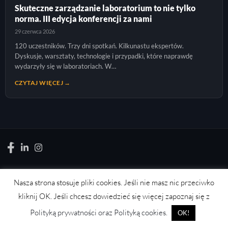
Skuteczne zarządzanie laboratorium to nie tylko
norma. III edycja konferencji za nami
29 czerwca 2026
120 uczestników. Trzy dni spotkań. Kilkunastu ekspertów.
Dyskusje, warsztaty, technologie i przypadki, które naprawdę
wydarzyły się w laboratoriach. W…
CZYTAJ WIĘCEJ →
Nasza strona stosuje pliki cookies. Jeśli nie masz nic przeciwko
LABORATORYJNIE.PL
kliknij OK. Jeśli chcesz dowiedzieć się więcej zapoznaj się z
News, wydarzenia, konferencje, informacje, akredytacja.
Polityką prywatności oraz Polityką cookies.
OK!