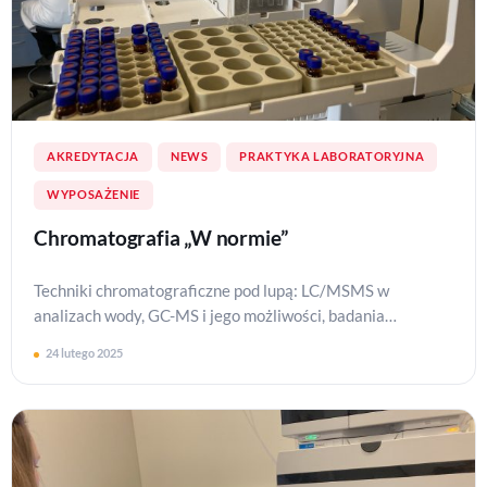
AKREDYTACJA
NEWS
PRAKTYKA LABORATORYJNA
WYPOSAŻENIE
Chromatografia „W normie”
Techniki chromatograficzne pod lupą: LC/MSMS w
analizach wody, GC-MS i jego możliwości, badania
nieznanego składu i chemiczny odcisk palca w LCQTOF.
24 lutego 2025
Przedstawia…