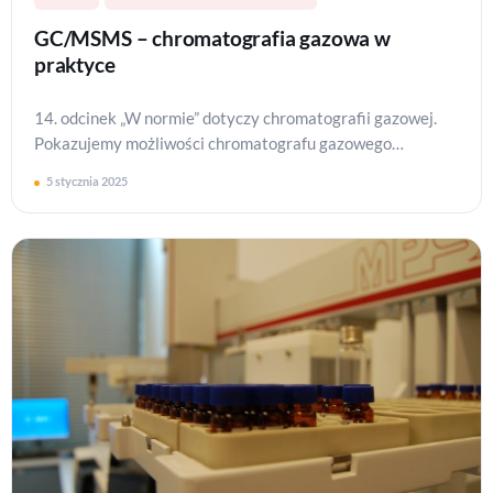
GC/MSMS – chromatografia gazowa w
praktyce
14. odcinek „W normie” dotyczy chromatografii gazowej.
Pokazujemy możliwości chromatografu gazowego
sprzężonego ze spektrometrem mas typu potrójny
5 stycznia 2025
kwadrupol (GC…