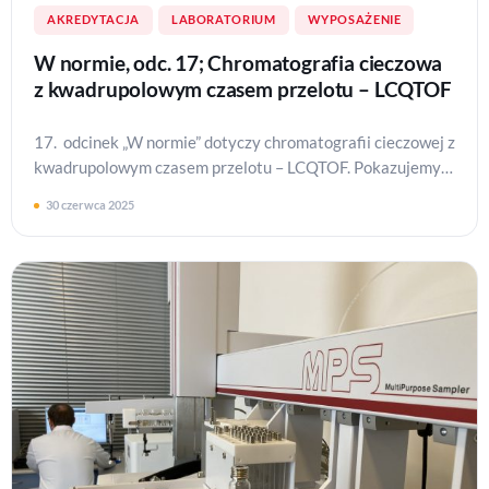
AKREDYTACJA
LABORATORIUM
WYPOSAŻENIE
W normie, odc. 17; Chromatografia cieczowa
z kwadrupolowym czasem przelotu – LCQTOF
17. odcinek „W normie” dotyczy chromatografii cieczowej z
kwadrupolowym czasem przelotu – LCQTOF. Pokazujemy
możliwości aparatu firmy Agilent…
30 czerwca 2025