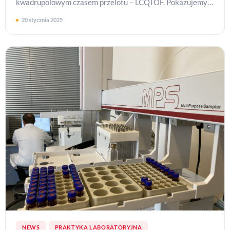
kwadrupolowym czasem przelotu – LCQTOF. Pokazujemy
możliwości aparatu firmy Agilent…
20 stycznia 2025
NEWS
PRAKTYKA LABORATORYJNA