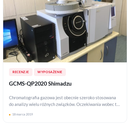
RECENZJE
WYPOSAŻENIE
GCMS-QP2020 Shimadzu
Chromatografia gazowa jest obecnie szeroko stosowana
do analizy wielu różnych związków. Oczekiwania wobec tej
metody są coraz wyższe – dąży się do osiągan…
18 marca 2019