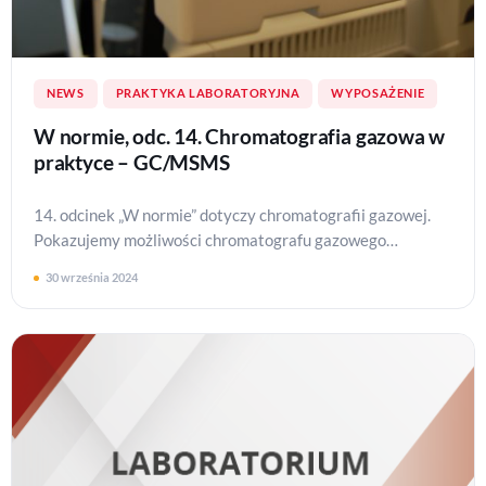
NEWS
PRAKTYKA LABORATORYJNA
WYPOSAŻENIE
W normie, odc. 14. Chromatografia gazowa w
praktyce – GC/MSMS
14. odcinek „W normie” dotyczy chromatografii gazowej.
Pokazujemy możliwości chromatografu gazowego
sprzężonego ze spektrometrem mas typu potrójny k…
30 września 2024