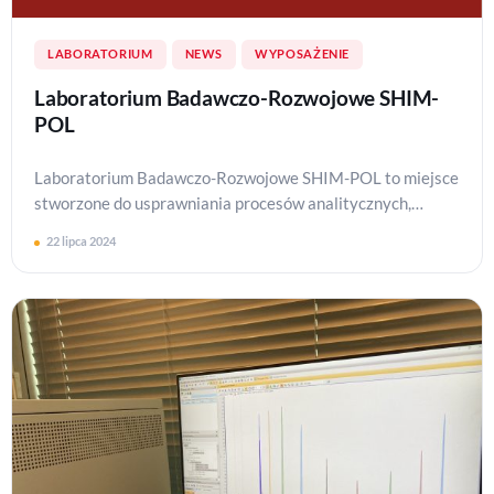
LABORATORIUM
NEWS
WYPOSAŻENIE
Laboratorium Badawczo-Rozwojowe SHIM-
POL
Laboratorium Badawczo-Rozwojowe SHIM-POL to miejsce
stworzone do usprawniania procesów analitycznych,
prowadzenia badań oraz rozwoju nowych produktów.
22 lipca 2024
Nasza mis…