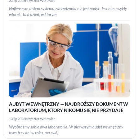
23 lip 2026
Krzysztof Wołowiec
Najlepszym testem systemu zarządzania nie jest audyt. Jest nim zwykły
wtorek. Taki dzień, w którym
AUDYT WEWNĘTRZNY — NAJDROŻSZY DOKUMENT W
LABORATORIUM, KTÓRY NIKOMU SIĘ NIE PRZYDAJE
13 lip 2026
Krzysztof Wołowiec
Wyobraźmy sobie dwa laboratoria. W pierwszym audyt wewnętrzny
trwa trzy dni w roku, ma swój