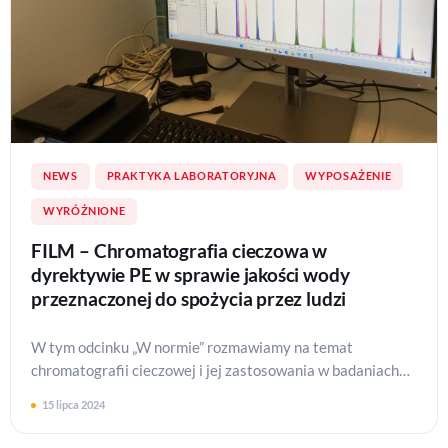
NEWS
PRAKTYKA LABORATORYJNA
WYPOSAŻENIE
WYRÓŻNIONE
FILM – Chromatografia cieczowa w
dyrektywie PE w sprawie jakości wody
przeznaczonej do spożycia przez ludzi
W tym odcinku „W normie” rozmawiamy na temat
chromatografii cieczowej i jej zastosowania w badaniach
wody. Pokazujemy aparat 6495 LC/MSMS firmy Agil…
15 lipca 2024