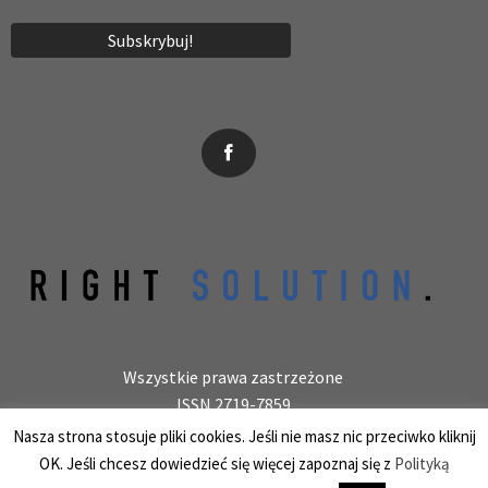
News, wydarzenia, konferencje, informacje, akredytacja.
Wszystkie prawa zastrzeżone
ISSN 2719-7859
Wydawca: laboratoryjnie.pl Krzysztof Wołowiec
Nasza strona stosuje pliki cookies. Jeśli nie masz nic przeciwko kliknij
25-150 Kielce, ul. Barwinek 9/31, REGON 387847966
OK. Jeśli chcesz dowiedzieć się więcej zapoznaj się z
Polityką