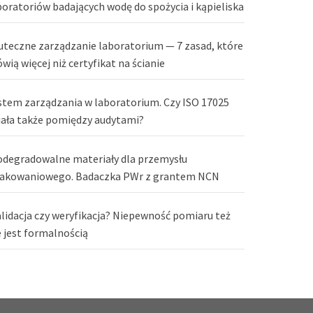
boratoriów badających wodę do spożycia i kąpieliska
uteczne zarządzanie laboratorium — 7 zasad, które
wią więcej niż certyfikat na ścianie
stem zarządzania w laboratorium. Czy ISO 17025
iała także pomiędzy audytami?
odegradowalne materiały dla przemysłu
akowaniowego. Badaczka PWr z grantem NCN
lidacja czy weryfikacja? Niepewność pomiaru też
e jest formalnością