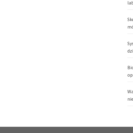
la
Sk
mó
Sy
dz
Bi
op
Wa
ni