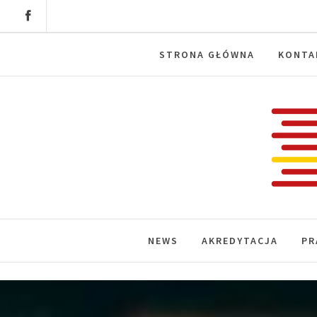
Skip
to
content
STRONA GŁÓWNA
KONTA
Labora
News, wydarzenia, konferencje, infor
NEWS
AKREDYTACJA
PR