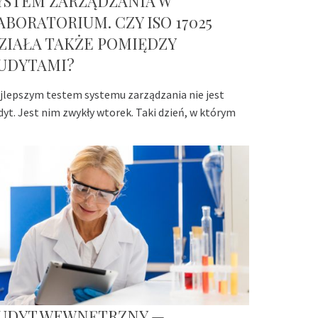
YSTEM ZARZĄDZANIA W
ABORATORIUM. CZY ISO 17025
ZIAŁA TAKŻE POMIĘDZY
UDYTAMI?
jlepszym testem systemu zarządzania nie jest
dyt. Jest nim zwykły wtorek. Taki dzień, w którym
UDYT WEWNĘTRZNY —