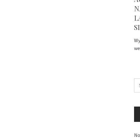
N
L
S
Wy
we
Sz
No