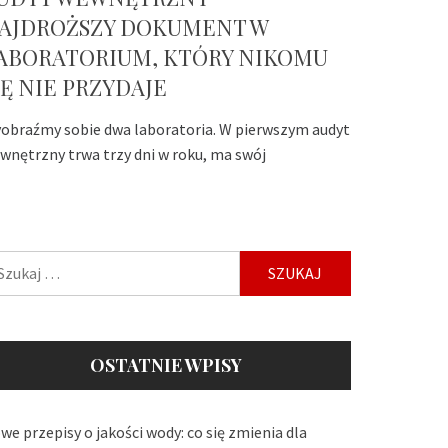
AJDROŻSZY DOKUMENT W
ABORATORIUM, KTÓRY NIKOMU
IĘ NIE PRZYDAJE
obraźmy sobie dwa laboratoria. W pierwszym audyt
wnętrzny trwa trzy dni w roku, ma swój
ukaj:
OSTATNIE WPISY
we przepisy o jakości wody: co się zmienia dla