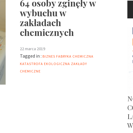
64 osoby zginęły w
wybuchu w
zakładach
chemicznych
22 marca 2019
Tagged in :
BIZNES
FABRYKA CHEMICZNA
KATASTROFA EKOLOGICZNA
ZAKŁADY
CHEMICZNE
N
C
L
W