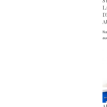
S
L
D
A
Na
au
A