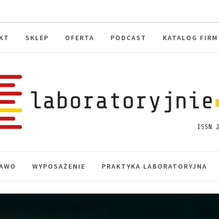
KT
SKLEP
OFERTA
PODCAST
KATALOG FIRM
toryjnie.pl
macje, akredytacja.
AWO
WYPOSAŻENIE
PRAKTYKA LABORATORYJNA