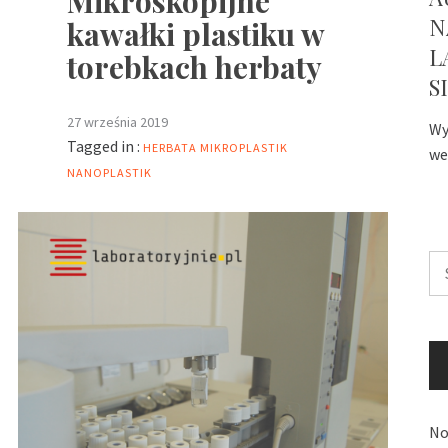
Mikroskopijne
N
kawałki plastiku w
L
torebkach herbaty
S
27 września 2019
Wy
Tagged in :
HERBATA
MIKROPLASTIK
we
NANOPLASTIK
Sz
No