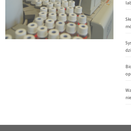
la
Sk
mó
Sy
dz
Bi
op
Wa
ni