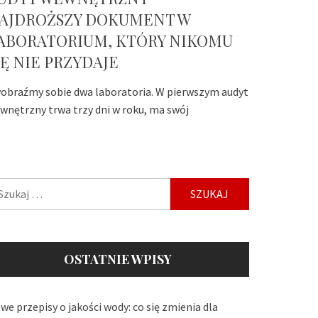
AJDROŻSZY DOKUMENT W
ABORATORIUM, KTÓRY NIKOMU
IĘ NIE PRZYDAJE
obraźmy sobie dwa laboratoria. W pierwszym audyt
wnętrzny trwa trzy dni w roku, ma swój
ukaj:
OSTATNIE WPISY
we przepisy o jakości wody: co się zmienia dla