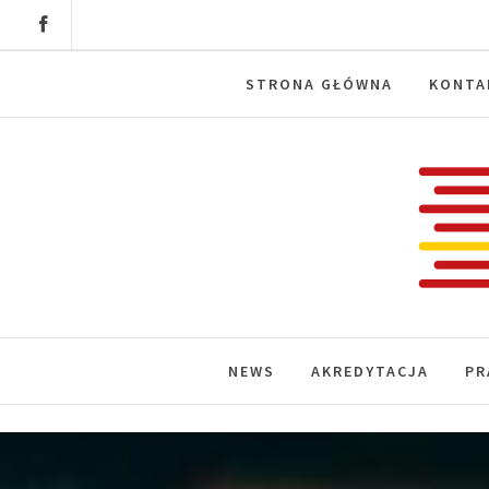
Skip
to
content
STRONA GŁÓWNA
KONTA
Labora
News, wydarzenia, konferencje, infor
NEWS
AKREDYTACJA
PR