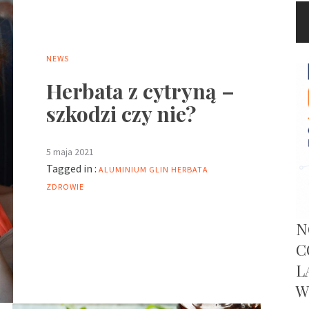
NEWS
Herbata z cytryną –
szkodzi czy nie?
5 maja 2021
Tagged in :
ALUMINIUM
GLIN
HERBATA
ZDROWIE
N
C
L
W