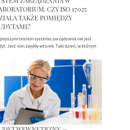
YSTEM ZARZĄDZANIA W
ABORATORIUM. CZY ISO 17025
ZIAŁA TAKŻE POMIĘDZY
UDYTAMI?
jlepszym testem systemu zarządzania nie jest
dyt. Jest nim zwykły wtorek. Taki dzień, w którym
UDYT WEWNĘTRZNY —