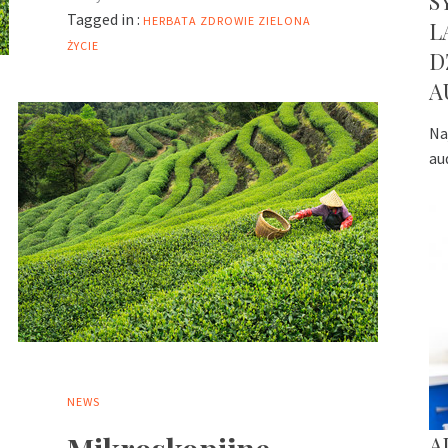
S
Tagged in :
HERBATA
ZDROWIE
ZIELONA
L
ŻYCIE
D
A
Na
au
NEWS
A