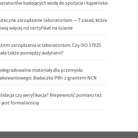
boratoriów badających wodę do spożycia i kąpieliska
uteczne zarządzanie laboratorium — 7 zasad, które
wią więcej niż certyfikat na ścianie
stem zarządzania w laboratorium. Czy ISO 17025
iała także pomiędzy audytami?
odegradowalne materiały dla przemysłu
akowaniowego. Badaczka PWr z grantem NCN
lidacja czy weryfikacja? Niepewność pomiaru też
e jest formalnością