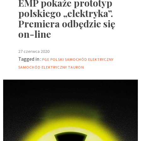
EMP pokaże prototyp
polskiego „elektryka”.
Premiera odbędzie się
on-line
27 czerwca 2020
Tagged in :
PGE
POLSKI SAMOCHÓD ELEKTRYCZNY
SAMOCHÓD ELEKTRYCZNY
TAURON