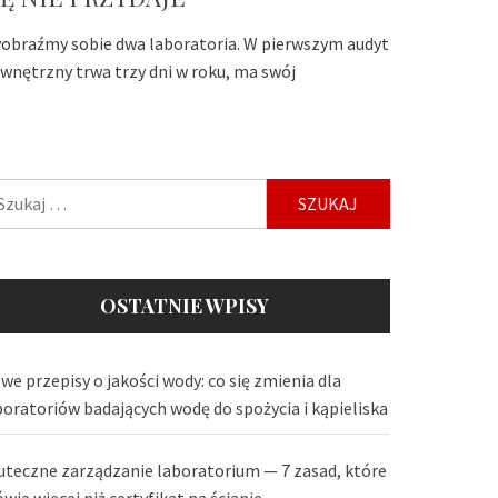
obraźmy sobie dwa laboratoria. W pierwszym audyt
wnętrzny trwa trzy dni w roku, ma swój
ukaj:
OSTATNIE WPISY
we przepisy o jakości wody: co się zmienia dla
boratoriów badających wodę do spożycia i kąpieliska
uteczne zarządzanie laboratorium — 7 zasad, które
wią więcej niż certyfikat na ścianie