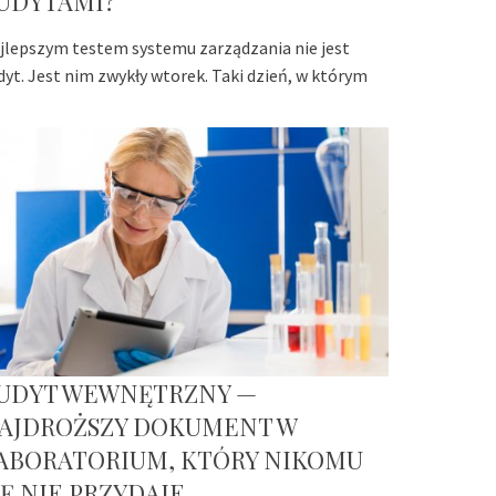
UDYTAMI?
jlepszym testem systemu zarządzania nie jest
dyt. Jest nim zwykły wtorek. Taki dzień, w którym
UDYT WEWNĘTRZNY —
AJDROŻSZY DOKUMENT W
ABORATORIUM, KTÓRY NIKOMU
IĘ NIE PRZYDAJE