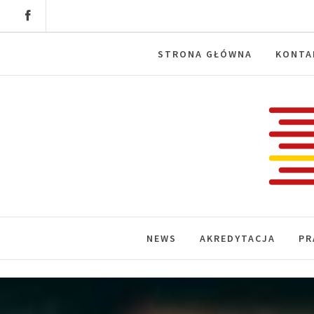
Skip
to
content
STRONA GŁÓWNA
KONTA
Labora
News, wydarzenia, konferencje, infor
NEWS
AKREDYTACJA
PR