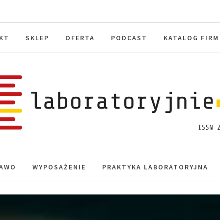
KT
SKLEP
OFERTA
PODCAST
KATALOG FIRM
toryjnie.pl
macje, akredytacja.
AWO
WYPOSAŻENIE
PRAKTYKA LABORATORYJNA