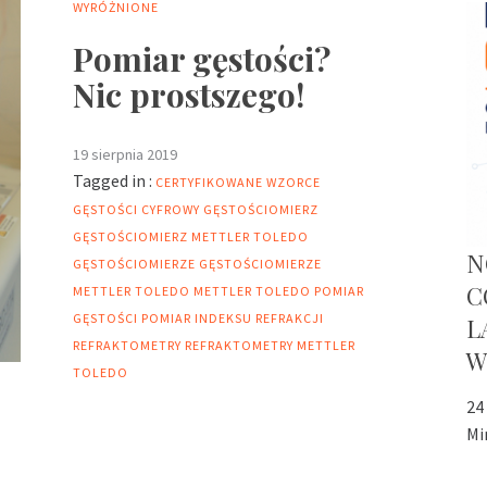
WYRÓŻNIONE
Pomiar gęstości?
Nic prostszego!
19 sierpnia 2019
Tagged in :
CERTYFIKOWANE WZORCE
GĘSTOŚCI
CYFROWY GĘSTOŚCIOMIERZ
GĘSTOŚCIOMIERZ METTLER TOLEDO
N
GĘSTOŚCIOMIERZE
GĘSTOŚCIOMIERZE
C
METTLER TOLEDO
METTLER TOLEDO
POMIAR
GĘSTOŚCI
POMIAR INDEKSU REFRAKCJI
L
REFRAKTOMETRY
REFRAKTOMETRY METTLER
W
TOLEDO
24
Mi