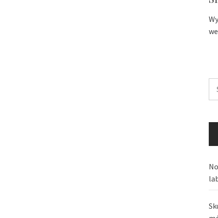
Wy
we
Sz
No
la
Sk
mó