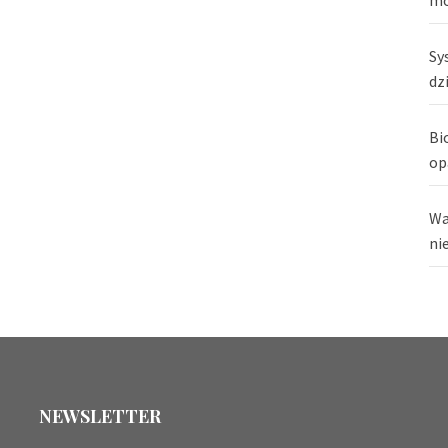
Sy
dz
Bi
op
Wa
ni
NEWSLETTER