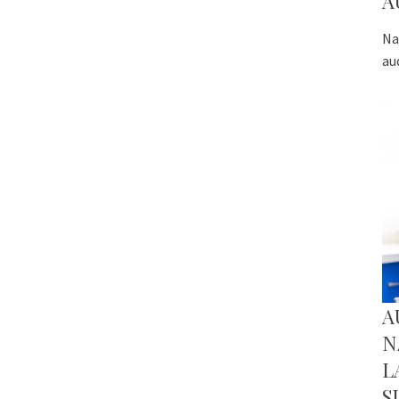
A
Na
au
A
N
L
S