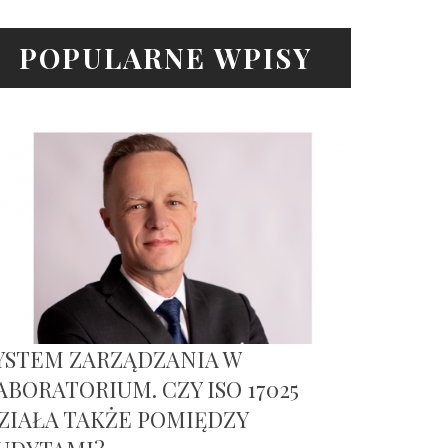
POPULARNE WPISY
YSTEM ZARZĄDZANIA W
ABORATORIUM. CZY ISO 17025
ZIAŁA TAKŻE POMIĘDZY