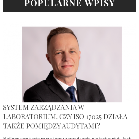
POPULARNE WPISY
SYSTEM ZARZĄDZANIA W
LABORATORIUM. CZY ISO 17025 DZIAŁA
TAKŻE POMIĘDZY AUDYTAMI?
Najlepszym testem systemu zarządzania nie jest audyt. Jest